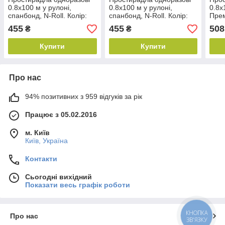
0.8х100 м у рулоні,
0.8х100 м у рулоні,
0.8х
спанбонд, N-Roll. Колір:
спанбонд, N-Roll. Колір:
Прем
блакитний
червоний
Roll
455
455
508
₴
₴
Купити
Купити
Про нас
94% позитивних з 959 відгуків за рік
Працює з 05.02.2016
м. Київ
Київ, Україна
Контакти
Сьогодні вихідний
Показати весь графік роботи
КНОПКА
Про нас
ЗВ'ЯЗКУ