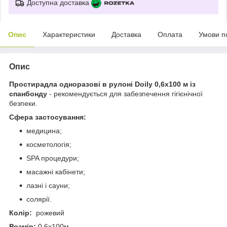
Доступна доставка
Опис
Характеристики
Доставка
Оплата
Умови п
Опис
Простирадла одноразові в рулоні Doily 0,6x100 м із
спанбонду
- рекомендується для забезпечення гігієнічної
безпеки.
Сфера застосування:
медицина;
косметологія;
SPA процедури;
масажні кабінети;
лазні і сауни;
солярії.
Колір:
рожевий
Розмір:
0,6х100м