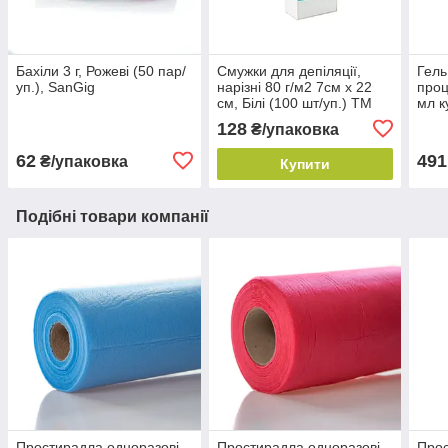
Бахіли 3 г, Рожеві (50 пар/
Смужки для депіляції,
Гель
уп.), SanGig
нарізні 80 г/м2 7см х 22
про
см, Білі (100 шт/уп.) ТМ
мл к
Doily
Туре
128
₴/упаковка
62
491
₴/упаковка
Купити
Подібні товари компанії
Простирадла одноразові
Простирадла одноразові
Прос