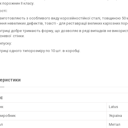
х порожнин II класу.
ості
:
виготовляють з особливого виду корозійностійкої сталі, товщиною 50 
ння невеликих дефектів, товсті - для реставрації великих каріозних пор
атриці добре тримають форму, що дозволяє в ряді випадків не використ
сневої стінки.
пуску:
риці одного типорозміру по 10 шт. в коробці.
еристики
НІ
ик
Latus
 виробник
Україна
ал
Метал