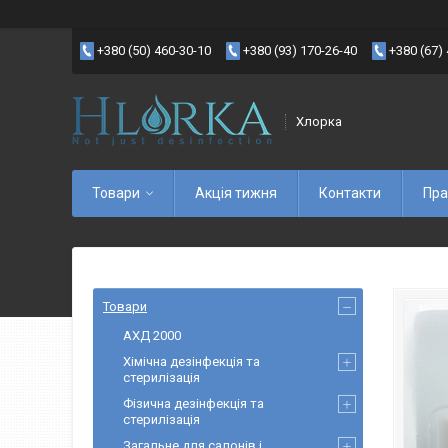
+380 (50) 460-30-10
+380 (93) 170-26-40
+380 (67)
Хлорка
Товари
Акція тижня
Контакти
Пра
Товари
АХД 2000
Хімічна дезінфекція та
стерилізація
Фізична дезінфекція та
стерилізація
Загальне для салонів і