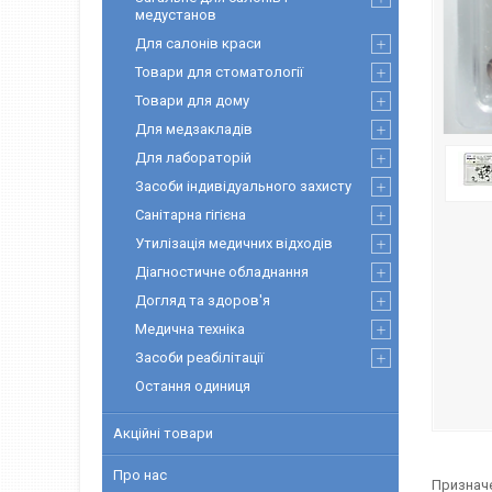
медустанов
Для салонів краси
Товари для стоматології
Товари для дому
Для медзакладів
Для лабораторій
Засоби індивідуального захисту
Санітарна гігієна
Утилізація медичних відходів
Діагностичне обладнання
Догляд та здоров'я
Медична техніка
Засоби реабілітації
Остання одиниця
Акційні товари
Про нас
Призначе