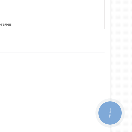
еталеві
КНОПКА
ЗВ'ЯЗКУ