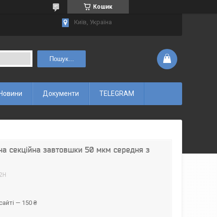
Кошик
Київ, Україна
Пошук...
Новини
Документи
TELEGRAM
а секційна завтовшки 50 мкм середня з
2Н
айті — 150 ₴