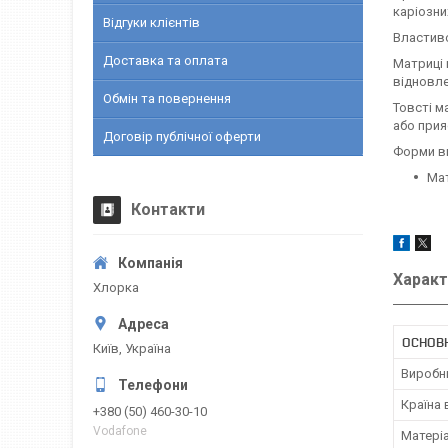
каріозни
Відгуки клієнтів
Властив
Доставка та оплата
Матриці 
відновле
Обмін та повернення
Товсті м
або прия
Договір публічної оферти
Форми ви
Мат
Контакти
Характ
Хлорка
ОСНОВ
Київ, Україна
Виробн
Країна
+380 (50) 460-30-10
Vodafone
Матері