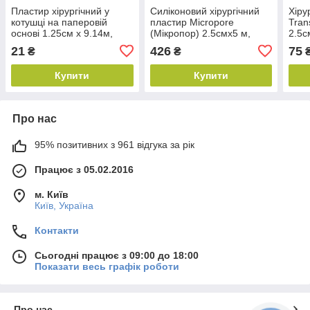
Пластир хірургічний у
Силіконовий хірургічний
Хіру
котушці на паперовій
пластир Micropore
Tran
основі 1.25см х 9.14м,
(Мікропор) 2.5смх5 м,
2.5с
Волес (аналог Micropore)
2770-1
21
426
75
₴
₴
₴
Купити
Купити
Про нас
95% позитивних з 961 відгука за рік
Працює з 05.02.2016
м. Київ
Київ, Україна
Контакти
Сьогодні працює з 09:00 до 18:00
Показати весь графік роботи
Про нас