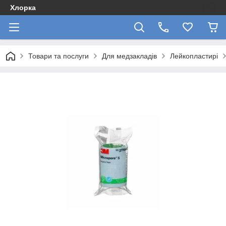
Хлорка
Товари та послуги
Для медзакладів
Лейкопластирі