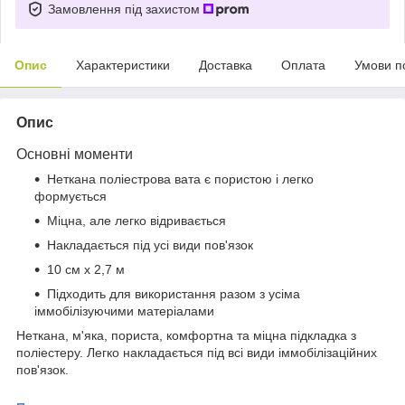
Замовлення під захистом
Опис
Характеристики
Доставка
Оплата
Умови п
Опис
Основні моменти
Неткана поліестрова вата є пористою і легко
формується
Міцна, але легко відривається
Накладається під усі види пов'язок
10 см х 2,7 м
Підходить для використання разом з усіма
іммобілізуючими матеріалами
Неткана, м'яка, пориста, комфортна та міцна підкладка з
поліестеру. Легко накладається під всі види іммобілізаційних
пов'язок.