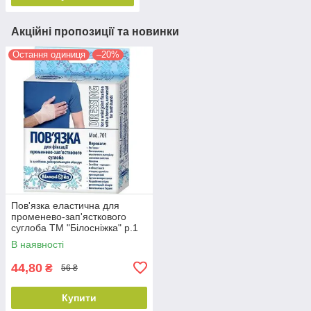
Акційні пропозиції та новинки
Остання одиниця
–20%
Пов'язка еластична для
променево-зап'ясткового
суглоба ТМ "Білосніжка" р.1
(15-16см)
В наявності
44,80
₴
56 ₴
Купити