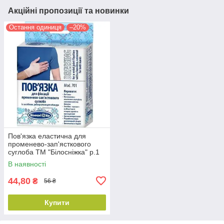
Акційні пропозиції та новинки
Остання одиниця
–20%
Пов'язка еластична для
променево-зап'ясткового
суглоба ТМ "Білосніжка" р.1
(15-16см)
В наявності
44,80
₴
56 ₴
Купити