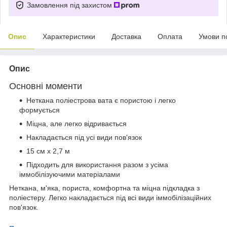
Замовлення під захистом
Опис
Характеристики
Доставка
Оплата
Умови п
Опис
Основні моменти
Неткана поліестрова вата є пористою і легко
формується
Міцна, але легко відривається
Накладається під усі види пов'язок
15 см х 2,7 м
Підходить для використання разом з усіма
іммобілізуючими матеріалами
Неткана, м'яка, пориста, комфортна та міцна підкладка з
поліестеру. Легко накладається під всі види іммобілізаційних
пов'язок.