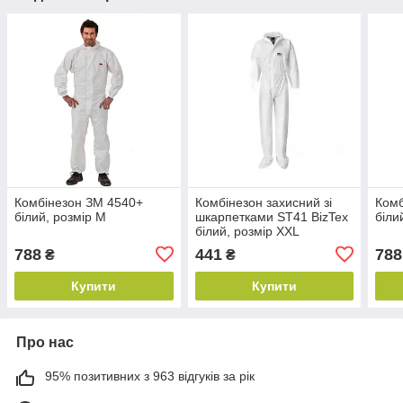
Комбінезон ЗМ 4540+
Комбінезон захисний зі
Комб
білий, розмір M
шкарпетками ST41 BizTex
біли
білий, розмір XXL
788
441
788
₴
₴
Купити
Купити
Про нас
95% позитивних з 963 відгуків за рік