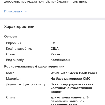
деревини, прокладки ізоляції, прибирання приміщень.
Приховати
Характеристики
Основні
Виробник
3М
Країна виробник
США
Стать
Унісекс
Вид виробу
Комбінезон
Користувальницькі характеристики
Колір
White with Green Back Panel
Матеріал
На базе материала СМС
Додаткові функції захисту
Захист від радіоактивних
частинок, антистатичний
захист
Стиль
трикотажна манжета, 3-
панельний капюшон,
еластична талія