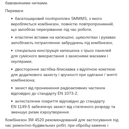
бавовняними нитками.
Переваги:
багатошаровий поліпропілен SMMMS, з якого
виробляється комбінезон, повністю повітропроникний,
що запобігає перегріванню під час роботи;
еластичні вставки на капюшоні, щиколотках і рукавах
запобігають потраплянню забруднень під комбінезон;
спеціальна конструкція капюшона з трьох панелей
для сумісного використання з захисними масками і
окулярами;
двостороння застібка-блискавка з відлітною кокеткою
для додаткового захисту і зручності при одяганні / знятті
комбінезона;
захист від проникнення радіоактивних частинок
відповідно до стандарту EN 1073-2;
антистатичне покриття відповідно до стандарту
EN 1149-5 забезпечує захист від статичного розряду та
зменшує ризик іскроутворення.
Комбінезон 3M 4520 рекомендований для застосування під
час ремонтно-будівельних робіт, при обробці каменю і