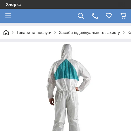
Хлорка
Товари та послуги
Засоби індивідуального захисту
К