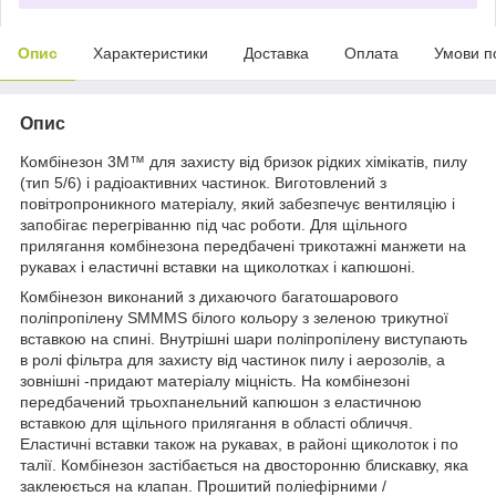
Опис
Характеристики
Доставка
Оплата
Умови п
Опис
Комбінезон 3М™ для захисту від бризок рідких хімікатів, пилу
(тип 5/6) і радіоактивних частинок. Виготовлений з
повітропроникного матеріалу, який забезпечує вентиляцію і
запобігає перегріванню під час роботи. Для щільного
прилягання комбінезона передбачені трикотажні манжети на
рукавах і еластичні вставки на щиколотках і капюшоні.
Комбінезон виконаний з дихаючого багатошарового
поліпропілену SMMMS білого кольору з зеленою трикутної
вставкою на спині. Внутрішні шари поліпропілену виступають
в ролі фільтра для захисту від частинок пилу і аерозолів, а
зовнішні -придают матеріалу міцність. На комбінезоні
передбачений трьохпанельний капюшон з еластичною
вставкою для щільного прилягання в області обличчя.
Еластичні вставки також на рукавах, в районі щиколоток і по
талії. Комбінезон застібається на двосторонню блискавку, яка
заклеюється на клапан. Прошитий поліефірними /