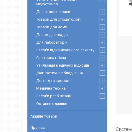
медустанов
Для салонів краси
Товари для стоматології
Товари для дому
Для медзакладів
Для лабораторій
Засоби індивідуального захисту
Санітарна гігієна
Утилізація медичних відходів
Діагностичне обладнання
Догляд та здоров'я
Медична техніка
Засоби реабілітації
Остання одиниця
Акційні товари
Про нас
Cистема