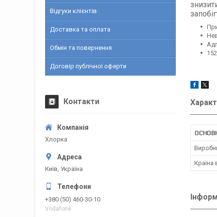
знизити
Відгуки клієнтів
запобі
При
Доставка та оплата
Нев
Адг
Обмін та повернення
152
Договір публічної оферти
Контакти
Характ
ОСНОВН
Хлорка
Виробн
Країна
Київ, Україна
Інформ
+380 (50) 460-30-10
Vodafone