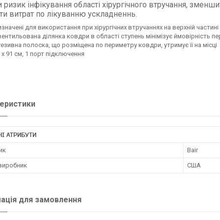
 ризик інфікування області хірургічного втручання, зменшит
гти витрат по лікуванню ускладненнь.
значені для використання при хірургічних втручаннях на верхній частині 
ентильована ділянка ковдри в області ступень мінімізує ймовірність пер
езивна полоска, що розміщена по периметру ковдри, утримує її на місці
 х 91 см, 1 порт підключення
еристики
І АТРИБУТИ
ик
Bair
 виробник
США
ація для замовлення