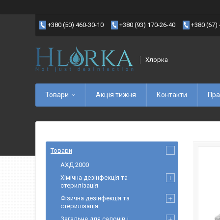
+380 (50) 460-30-10
+380 (93) 170-26-40
+380 (67)
Хлорка
Товари
Акція тижня
Контакти
Пра
Товари
АХД 2000
Хімічна дезінфекція та
стерилізація
Фізична дезінфекція та
стерилізація
Загальне для салонів і