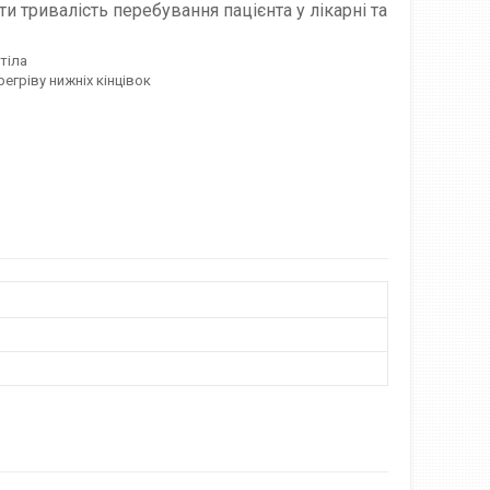
и тривалість перебування пацієнта у лікарні та
тіла
егріву нижніх кінцівок