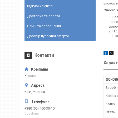
Економен
Відгуки клієнтів
Спосіб 
Доставка та оплата
Роз
нане
Обмін та повернення
волос
Піс
Договір публічної оферти
В к
Контакти
Характ
Хлорка
ОСНОВ
Виробн
Київ, Україна
Країна
Колір
+380 (50) 460-30-10
Стать
Vodafone