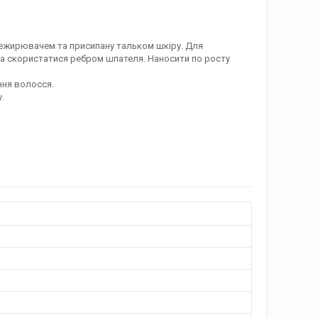
знежирювачем та присипану тальком шкіру. Для
на скористатися ребром шпателя. Наносити по росту
ння волосся.
.