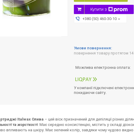
Купити з
+380 (50) 460-30-10
повернення товару протягом 14
У компанії підключені електронн
покидаючи сайту.
артриджі Italwax Олива
– цей віск призначений для депіляції різних діл
льності та жорсткості
. Має середню консистенцію, містить у складі діокси
во впливають на шкіру. Має зелений колір, завдяки чому чудово видно 