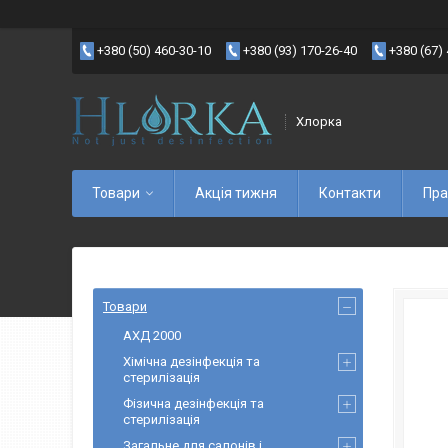
+380 (50) 460-30-10
+380 (93) 170-26-40
+380 (67)
Хлорка
Товари
Акція тижня
Контакти
Пра
Товари
АХД 2000
Хімічна дезінфекція та
стерилізація
Фізична дезінфекція та
стерилізація
Загальне для салонів і