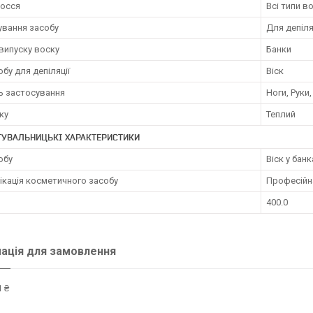
лосся
Всі типи в
ування засобу
Для депіля
випуску воску
Банки
обу для депіляції
Віск
ь застосування
Ноги, Руки,
ку
Теплий
ТУВАЛЬНИЦЬКІ ХАРАКТЕРИСТИКИ
обу
Віск у банк
ікація косметичного засобу
Професійн
400.0
ація для замовлення
 ₴