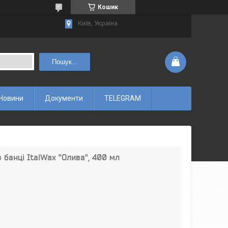
Кошик
Київ, Україна
Пошук...
Новини
Документи
TELEGRAM
в банці ItalWax "Олива", 400 мл