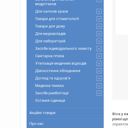
медустанов
Для салонів краси
Товари для стоматології
Товари для дому
Для медзакладів
Для лабораторій
Засоби індивідуального захисту
Санітарна гігієна
Утилізація медичних відходів
Діагностичне обладнання
Догляд та здоров'я
Медична техніка
Засоби реабілітації
Остання одиниця
Акційні товари
Віск у к
різної щі
Про нас
сприятли