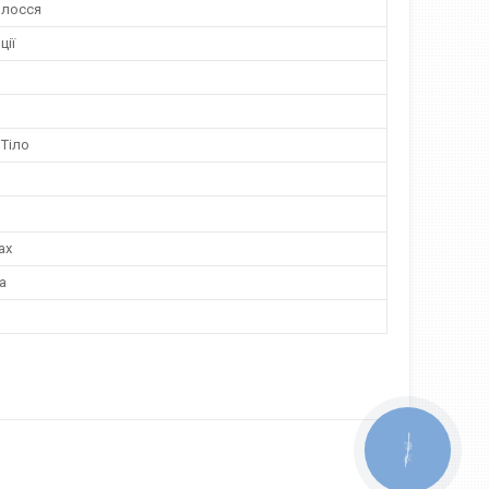
олосся
ції
 Тіло
ах
а
КНОПКА
ЗВ'ЯЗКУ