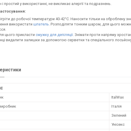
 і простий у використанні, не викликає алергії та подразнень.
застосування:
ігріти до робочої температури 40-42°С. Наносити тільки на оброблену 
сення використати
шпатель
. Розподіляти тонким шаром, для цього мож
ся.
ля цього прикласти
смужку для депіляції
. Знімати проти напряму зроста
інці видалити залишки за допомогою серветки та спеціального лосьйону
еристики
НІ
ик
ItalWax
 виробник
Італія
Зелений
Унісекс