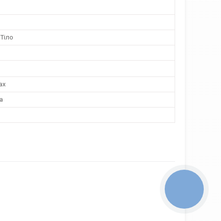
 Тіло
ах
а
КНОПКА
ЗВ'ЯЗКУ