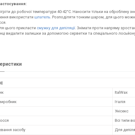
застосування:
ігріти до робочої температури 40-42°С. Наносити тільки на оброблену 
сення використати
шпатель
. Розподіляти тонким шаром, для цього мож
ся.
ля цього прикласти
смужку для депіляції
. Знімати проти напряму зроста
інці видалити залишки за допомогою серветки та спеціального лосьйону
еристики
НІ
ик
ItalWax
 виробник
Італія
Унісекс
лосся
Всі типи в
ування засобу
Для депіля