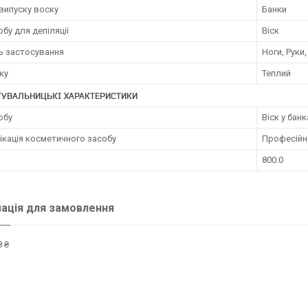
випуску воску
Банки
обу для депіляції
Віск
ь застосування
Ноги, Руки,
ку
Теплий
ТУВАЛЬНИЦЬКІ ХАРАКТЕРИСТИКИ
обу
Віск у банк
ікація косметичного засобу
Професійн
800.0
ація для замовлення
 ₴