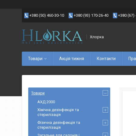
+380 (50) 460-30-10
+380 (93) 170-26-40
+380 (67)
Хлорка
Товари
Акція тижня
Контакти
Пра
Товари
АХД 2000
Хімічна дезінфекція та
стерилізація
Фізична дезінфекція та
стерилізація
Загальне для салонів і