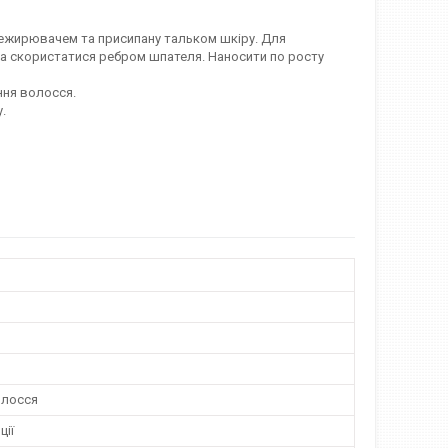
знежирювачем та присипану тальком шкіру. Для
на скористатися ребром шпателя. Наносити по росту
ння волосся.
.
олосся
ції