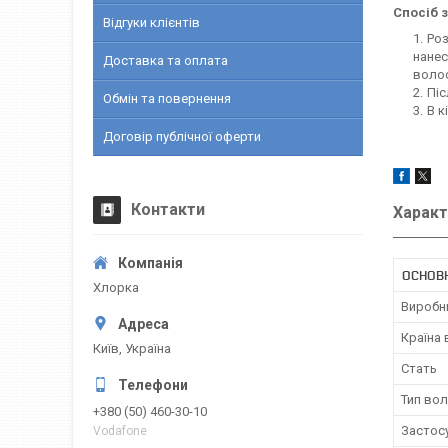
Спосіб 
Відгуки клієнтів
Роз
нане
Доставка та оплата
волос
Піс
Обмін та повернення
В к
Договір публічної оферти
Контакти
Характ
ОСНОВ
Хлорка
Виробн
Країна
Київ, Україна
Стать
Тип во
+380 (50) 460-30-10
Застос
Vodafone