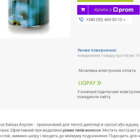
Купити з
+380 (50) 460-30-10
повернення товару протягом 14
У компанії підключені електронн
покидаючи сайту.
іск Italwax Азулен - призначений для теплої депіляції в салоні або вдома,
анні. Ефективний при видаленні
різних типів волосся
. Містить екстракт
стей, живимо шкіру і зводить до мінімуму подразнення. Підходить для чут