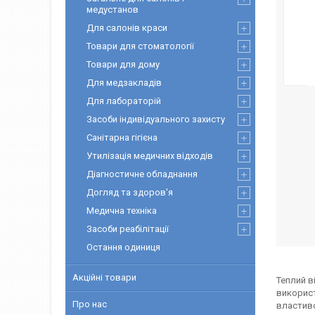
медустанов
Для салонів краси
Товари для стоматології
Товари для дому
Для медзакладів
Для лабораторій
Засоби індивідуального захисту
Санітарна гігієна
Утилізація медичних відходів
Діагностичне обладнання
Догляд та здоров'я
Медична техніка
Засоби реабілітації
Остання одиниця
Акційні товари
Теплий в
використ
Про нас
властиво