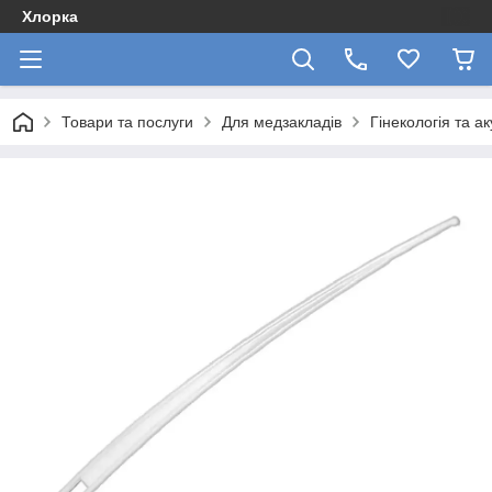
Хлорка
Товари та послуги
Для медзакладів
Гінекологія та а