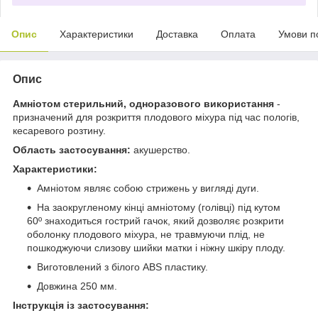
Опис
Характеристики
Доставка
Оплата
Умови п
Опис
Амніотом стерильний, одноразового використання
-
призначений для розкриття плодового міхура під час пологів,
кесаревого розтину.
Область застосування:
акушерство.
Характеристики:
Амніотом являє собою стрижень у вигляді дуги.
На заокругленому кінці амніотому (голівці) під кутом
60º знаходиться гострий гачок, який дозволяє розкрити
оболонку плодового міхура, не травмуючи плід, не
пошкоджуючи слизову шийки матки і ніжну шкіру плоду.
Виготовлений з білого ABS пластику.
Довжина 250 мм.
Інструкція із застосування: