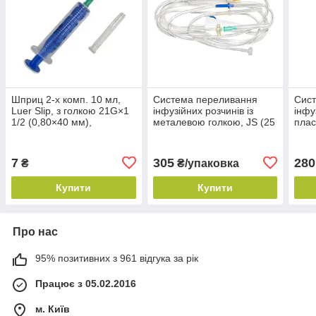
Шприц 2-х комп. 10 мл,
Система переливання
Сис
Luer Slip, з голкою 21G×1
інфузійних розчинів із
інфу
1/2 (0,80×40 мм),
металевою голкою, JS (25
плас
CHIRANA (1 шт./пач.)"
шт./пач.)
(25 
7
305
280
₴
₴/упаковка
Купити
Купити
Про нас
95% позитивних з 961 відгука за рік
Працює з 05.02.2016
м. Київ