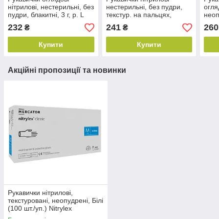
нітрилові, нестерильні, без
нестерильні, без пудри,
огля
пудри, блакитні, 3 г, р. L
текстур. на пальцях,
неоп
(100 шт./уп.), MR
Рожеві (3.3 г), SEF, р. M
SEF 
232
241
260
₴
₴
(100 шт./уп.)
Купити
Купити
Акційні пропозиції та новинки
Рукавички нітрилові,
текстуровані, неопудрені, Білі
(100 шт./уп.) Nitrylex
CLASSIC, Mercator, р. М.