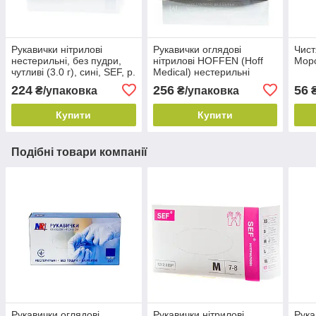
Рукавички нітрилові
Рукавички оглядові
Чист
нестерильні, без пудри,
нітрилові HOFFEN (Hoff
Морс
чутливі (3.0 г), сині, SEF, р.
Мedical) нестерильні
S (100 шт./уп.)
текстуровані без пудри
224
256
56
₴/упаковка
₴/упаковка
р.М
Купити
Купити
Подібні товари компанії
Рукавички оглядові
Рукавички нітрилові
Рука