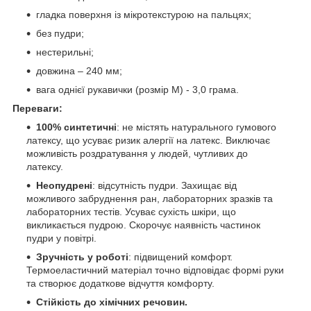
гладка поверхня із мікротекстурою на пальцях;
без пудри;
нестерильні;
довжина – 240 мм;
вага однієї рукавички (розмір М) - 3,0 грама.
Переваги:
100% синтетичні
: не містять натурального гумового
латексу, що усуває ризик алергії на латекс. Виключає
можливість роздратування у людей, чутливих до
латексу.
Неопудрені
: відсутність пудри. Захищає від
можливого забруднення ран, лабораторних зразків та
лабораторних тестів. Усуває сухість шкіри, що
викликається пудрою. Скорочує наявність частинок
пудри у повітрі.
Зручність у роботі
: підвищений комфорт.
Термоеластичний матеріал точно відповідає формі руки
та створює додаткове відчуття комфорту.
Стійкість до хімічних речовин.