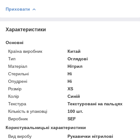
Приховати
Характеристики
Основні
Країна виробник
Китай
Тип
Оглядові
Матеріал
Нітрил
Стерильні
Ні
Опудрені
Ні
Розмір
XS
Колір
Синій
Текстура
Текстуровані на пальцях
Кількість в упаковці
100 шт.
Виробник
SEF
Користувальницькі характеристики
Вид виробу
Рукавички нітрилові