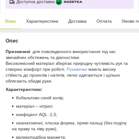
Доступна доставка
Опис
Характеристики
Доставка
Оплата
Умови п
Опис
Призначені
: для повсякденного використання під час
звичайних обстежень та діагностики.
Високоякісний матеріал зберігає природну чутливість рук та
створює комфорт при роботі.
Рукавички
мають високу
стійкість до проколів і натягів, легко одягаються і щільно
облягають обидві руки.
Характеристики:
Кобальтово-синій колір;
матеріал – нітрил;
коефіцієнт AQL -1,5;
неанатомічні, плоска форма, прямі пальці (без поділу
на праву та ліву руки);
валикоподібна манжета;