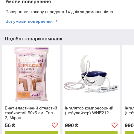
Умови повернення
Повернення товару впродовж 14 днів за домовленістю
Всі умови повернення
Подібні товари компанії
Бинт еластичний сітчастий
Інгалятор компресорний
Інга
трубчастий 50х5 см, Тип -
(небулайзер) WNE212
(неб
2, Міран
56
990
990
₴
₴