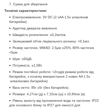
Сумка для зберігання.
Технічні характеристики:
Електроживлення: 3V DC (2 xAA 1,5v алкалінові
батарейки).
Адаптер джерела живлення.
Швидкість розпилення: ≥0,2мл/хв.
Залишковий об’єм лікувального розчину: <0,1мл.
Розмір часточок, MMAD: 2,5µм ±25%, 80% часточок
<5µм.
Шум: ≤50дБ.
Потужність: ≤1,5Вт.
Режим постійної роботи: >2год(в режимі роботи від
батарейок, з початку використання 2 нових AA 1.5v
алкалінових батарейок).
Вага нетто: 85г ±5г (без батарейок).
Розміри: 4,27см (д) х 7,15см (ш) х 10,84см (в).
Рівень захисту від проникнення води та часточок: ІР22
для основного блоку та ІР27 для ємності для