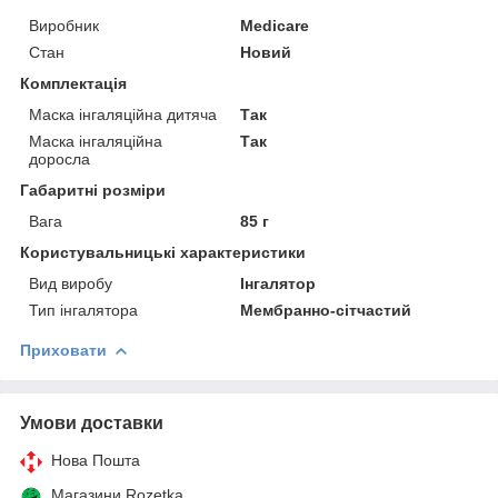
Виробник
Medicare
Стан
Новий
Комплектація
Маска інгаляційна дитяча
Так
Маска інгаляційна
Так
доросла
Габаритні розміри
Вага
85 г
Користувальницькі характеристики
Вид виробу
Інгалятор
Тип інгалятора
Мембранно-сітчастий
Приховати
Умови доставки
Нова Пошта
Магазини Rozetka