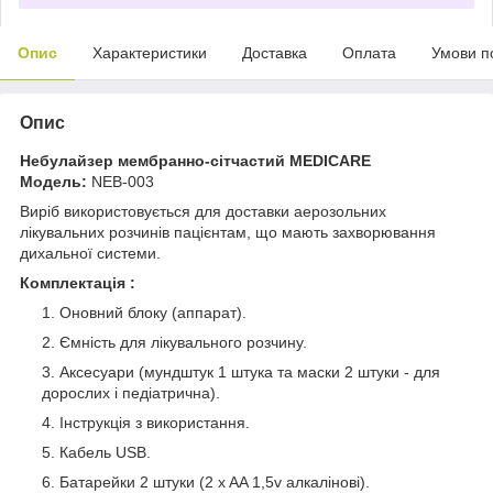
Опис
Характеристики
Доставка
Оплата
Умови п
Опис
Небулайзер мембранно-сітчастий MEDICARE
Модель:
NEB-003
Виріб використовується для доставки аерозольних
лікувальних розчинів пацієнтам, що мають захворювання
дихальної системи.
Комплектація​​​​​​​ :
Оновний блоку (аппарат).
Ємність для лікувального розчину.
Аксесуари (мундштук 1 штука та маски 2 штуки - для
дорослих і педіатрична).
Інструкція з використання.
Кабель USB.
Батарейки 2 штуки (2 x AA 1,5v алкалінові).