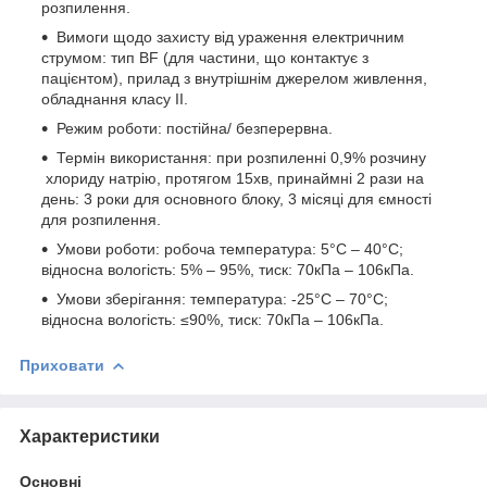
розпилення.
Вимоги щодо захисту від ураження електричним
струмом: тип BF (для частини, що контактує з
пацієнтом), прилад з внутрішнім джерелом живлення,
обладнання класу II.
Режим роботи: постійна/ безперервна.
Термін використання: при розпиленні 0,9% розчину
хлориду натрію, протягом 15хв, принаймні 2 рази на
день: 3 роки для основного блоку, 3 місяці для ємності
для розпилення.
Умови роботи: робоча температура: 5°С – 40°С;
відносна вологість: 5% – 95%, тиск: 70кПа – 106кПа.
Умови зберігання: температура: -25°С – 70°С;
відносна вологість: ≤90%, тиск: 70кПа – 106кПа.
Приховати
Характеристики
Основні