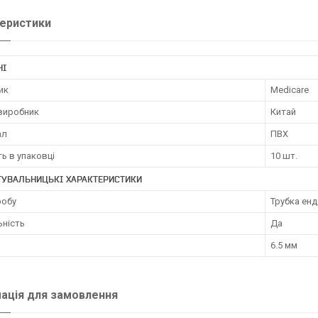
еристики
НІ
ик
Medicare
 виробник
Китай
ал
ПВХ
ть в упаковці
10 шт.
ТУВАЛЬНИЦЬКІ ХАРАКТЕРИСТИКИ
робу
Трубка ен
ьність
Да
6.5 мм
ація для замовлення