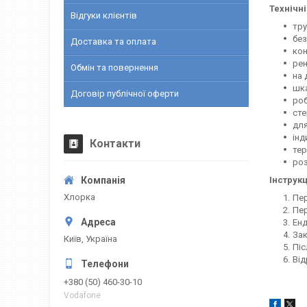
Технічн
Відгуки клієнтів
тру
без
Доставка та оплата
кон
рен
Обмін та повернення
на 
шка
Договір публічної оферти
роб
сте
для
інд
Контакти
тер
роз
Інструк
Хлорка
Пер
Пер
Енд
Зак
Київ, Україна
Піс
Ві
+380 (50) 460-30-10
Vodafone