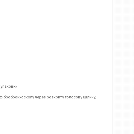
 упаковки;
фібробронхоскопу через розкриту голосову щілину;