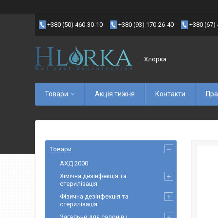
+380 (50) 460-30-10
+380 (93) 170-26-40
+380 (67)
Хлорка
Товари
Акція тижня
Контакти
Пра
Товари
АХД 2000
Хімічна дезінфекція та
стерилізація
Фізична дезінфекція та
стерилізація
Загальне для салонів і