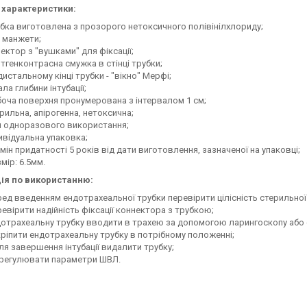
і характеристики:
бка виготовлена з прозорого нетоксичного полівінілхлориду;
 манжети;
ектор з "вушками" для фіксації;
тгенконтрасна смужка в стінці трубки;
дистальному кінці трубки - "вікно" Мерфі;
ла глибини інтубації;
оча поверхня пронумерована з інтервалом 1 см;
рильна, апірогенна, нетоксична;
 одноразового використання;
ивідуальна упаковка;
мін придатності 5 років від дати виготовлення, зазначеної на упаковці;
мір: 6.5мм.
ція по використанню:
ед введенням ендотрахеальної трубки перевірити цілісність стерильної
евірити надійність фіксації коннектора з трубкою;
отрахеальну трубку вводити в трахею за допомогою ларингоскопу або 
ріпити ендотрахеальну трубку в потрібному положенні;
ля завершення інтубації видалити трубку;
дрегулювати параметри ШВЛ.