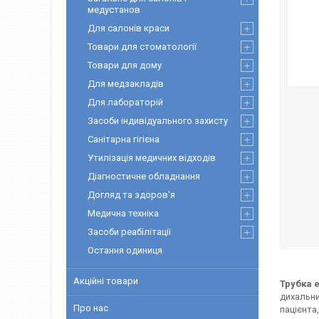
медустанов
Для салонів краси
Товари для стоматології
Товари для дому
Для медзакладів
Для лабораторій
Засоби індивідуального захисту
Санітарна гігієна
Утилізація медичних відходів
Діагностичне обладнання
Догляд та здоров'я
Медична техніка
Засоби реабілітації
Остання одиниця
Акційні товари
Трубка 
дихальни
Про нас
пацієнта