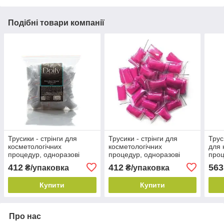
Подібні товари компанії
Трусики - стрінги для
Трусики - стрінги для
Трус
косметологічних
косметологічних
для 
процедур, одноразові
процедур, одноразові
проц
жіночі Білі (50шт./уп) ТМ
жіночі Малинові (50шт./уп)
жіно
412
412
563
₴/упаковка
₴/упаковка
Doily®
ТМ Doily®
(50ш
Купити
Купити
Про нас