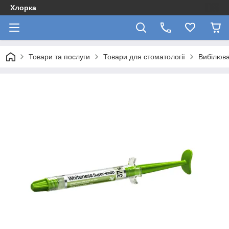
Хлорка
Товари та послуги
Товари для стоматології
Вибілюва