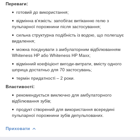
Переваги:
готовий до використання;
відмінна в'язкість: запобігає витіканню гелю з
пульпарної порожнини після застосування;
сильна структурна подібність із водою, що полегшує
видалення;
можна поєднувати з амбулаторним відбілюванням
Whiteness HP або Whiteness HP Maxx;
відмінний коефіцієнт вигоди-витрати, вмісту одного
шприца достатньо для 70 застосувань;
термін придатності – 2 роки.
Властивості:
рекомендується виключно для амбулаторного
відбілювання зубів;
продукт створений для використання всередині
пульпарної порожнини зубів депульпованих.
Приховати