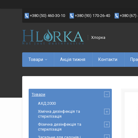
+380 (50) 460-30-10
+380 (93) 170-26-40
+380 (67)
Хлорка
Товари
Акція тижня
Контакти
Пра
Товари
АХД 2000
Хімічна дезінфекція та
стерилізація
Фізична дезінфекція та
стерилізація
Загальне для салонів і