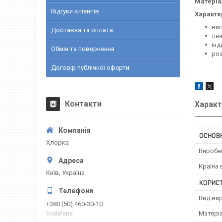
Матеріа
Відгуки клієнтів
Характе
вис
Доставка та оплата
лез
інд
Обмін та повернення
роз
Договір публічної оферти
Контакти
Характ
ОСНОВ
Хлорка
Виробн
Країна
Київ, Україна
КОРИС
Вид ви
+380 (50) 460-30-10
Матері
Vodafone