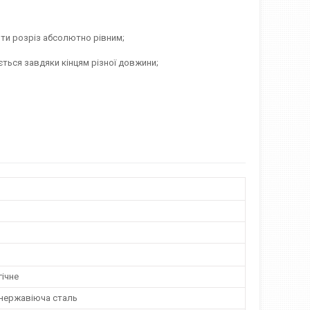
ти розріз абсолютно рівним;
ється завдяки кінцям різної довжини;
гічне
 нержавіюча сталь