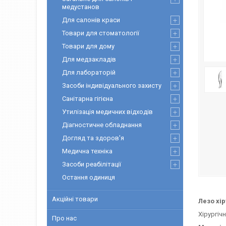
медустанов
Для салонів краси
Товари для стоматології
Товари для дому
Для медзакладів
Для лабораторій
Засоби індивідуального захисту
Санітарна гігієна
Утилізація медичних відходів
Діагностичне обладнання
Догляд та здоров'я
Медична техніка
Засоби реабілітації
Остання одиниця
Акційні товари
Лезо хі
Хірургіч
Про нас