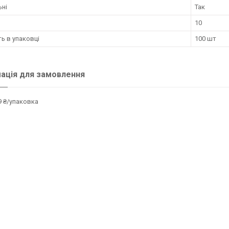
ьні
Так
10
ть в упаковці
100 шт
ація для замовлення
 ₴/упаковка