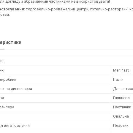
ля догляду з абразивними частинками не використовувати!
астосування
: торговельно-розважальні центри, готельно-ресторанні к
ства.
еристики
НІ
ик
Mar Plast
 виробник
Італія
чення диспенсера
Для антис
ня
Глянцева
спенсера
Настінний
Овальна
ал виготовлення
Пластик