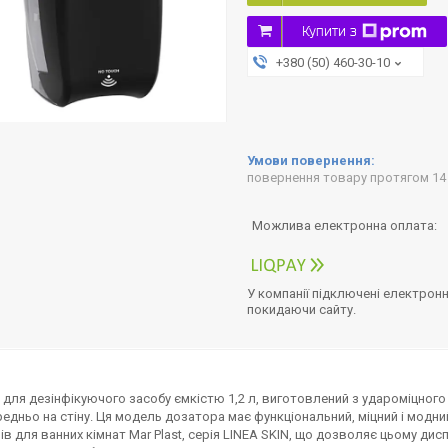
Купити з
+380 (50) 460-30-10
повернення товару протягом 14
У компанії підключені електронн
покидаючи сайту.
для дезінфікуючого засобу ємкістю 1,2 л, виготовлений з удароміцног
едньо на стіну. Ця модель дозатора має функціональний, міцний і модни
ів для ванних кімнат Mar Plast, серія LINEA SKIN, що дозволяє цьому ди