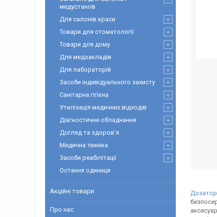
медустанов
Для салонів краси
Товари для стоматології
Товари для дому
Для медзакладів
Для лабораторій
Засоби індивідуального захисту
Санітарна гігієна
Утилізація медичних відходів
Діагностичне обладнання
Догляд та здоров'я
Медична техніка
Засоби реабілітації
Остання одиниця
Акційні товари
Дозатор
безпосер
Про нас
аксесуар