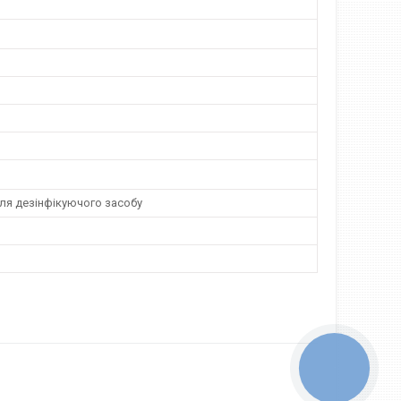
ля дезінфікуючого засобу
КНОПКА
ЗВ'ЯЗКУ