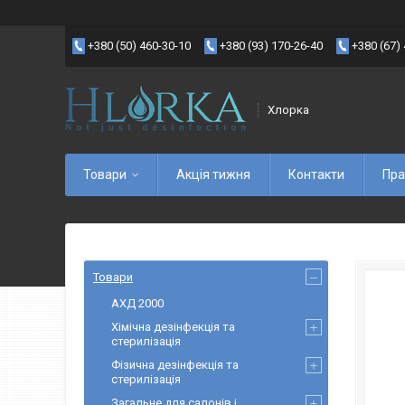
+380 (50) 460-30-10
+380 (93) 170-26-40
+380 (67)
Хлорка
Товари
Акція тижня
Контакти
Пра
Товари
АХД 2000
Хімічна дезінфекція та
стерилізація
Фізична дезінфекція та
стерилізація
Загальне для салонів і