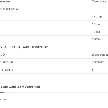
авління
Сенсорне
ТНІ РОЗМІРИ
26.3 см
14 см
а
12 см
1200 мл
ТУВАЛЬНИЦЬКІ ХАРАКТЕРИСТИКИ
робу
Дозатор д
ть порцій
1200 шт.
сть замку
Є
ація для замовлення
20 ₴