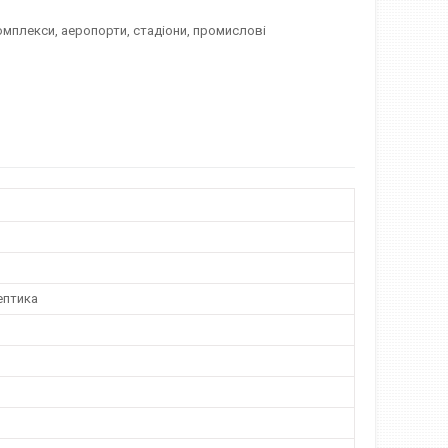
омплекси, аеропорти, стадіони, промислові
ептика