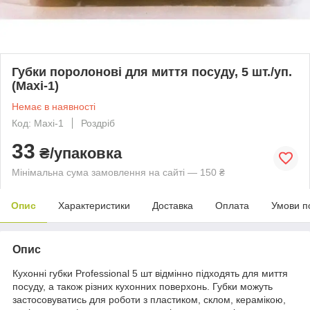
Губки поролонові для миття посуду, 5 шт./уп.
(Maxi-1)
Немає в наявності
Код: Maxi-1
Роздріб
33
₴/упаковка
Мінімальна сума замовлення на сайті — 150 ₴
Опис
Характеристики
Доставка
Оплата
Умови п
Опис
Кухонні губки Professional 5 шт відмінно підходять для миття
посуду, а також різних кухонних поверхонь. Губки можуть
застосовуватись для роботи з пластиком, склом, керамікою,