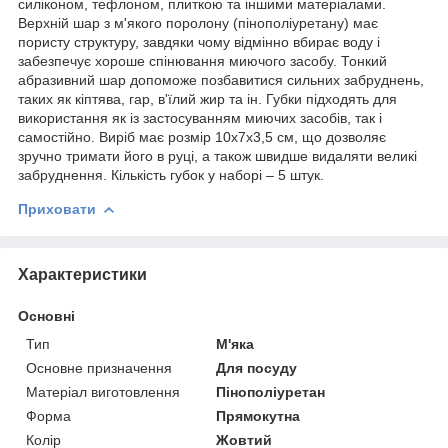
силіконом, тефлоном, плиткою та іншими матеріалами.
Верхній шар з м'якого поролону (пінополіуретану) має
пористу структуру, завдяки чому відмінно вбирає воду і
забезпечує хороше спінювання миючого засобу. Тонкий
абразивний шар допоможе позбавитися сильних забруднень,
таких як кіптява, гар, в'їлий жир та ін. Губки підходять для
використання як із застосуванням миючих засобів, так і
самостійно. Виріб має розмір 10x7x3,5 см, що дозволяє
зручно тримати його в руці, а також швидше видаляти великі
забруднення. Кількість губок у наборі – 5 штук.
Приховати
Характеристики
Основні
Тип
М'яка
Основне призначення
Для посуду
Матеріал виготовлення
Пінополіуретан
Форма
Прямокутна
Колір
Жовтий