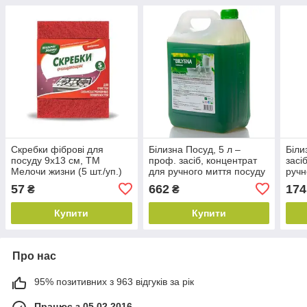
Скребки фіброві для
Білизна Посуд, 5 л –
Біли
посуду 9х13 см, ТМ
проф. засіб, концентрат
засі
Мелочи жизни (5 шт./уп.)
для ручного миття посуду
ручн
Бланідас (Україна)
доза
57
662
174
₴
₴
(Укр
Купити
Купити
Про нас
95% позитивних з 963 відгуків за рік
Працює з 05.02.2016