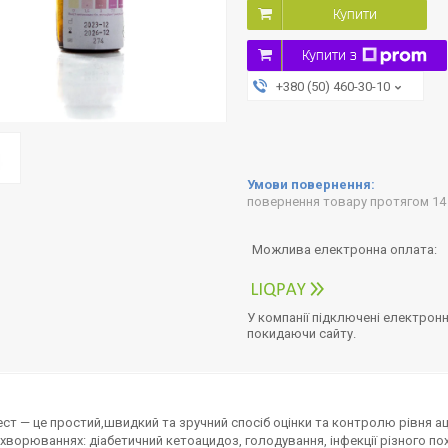
Купити
Купити з
+380 (50) 460-30-10
повернення товару протягом 14
У компанії підключені електронн
покидаючи сайту.
ст — це простий,швидкий та зручний спосіб оцінки та контролю рівня ац
ахворюваннях: діабетичний кетоацидоз, голодування, інфекції різного по