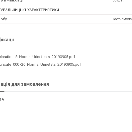
ть в упаковці
50 шт.
ТУВАЛЬНИЦЬКІ ХАРАКТЕРИСТИКИ
робу
Тест-смужк
ікації
laration_8_Norma_Urinetests_20190905.pdf
tificate_000726_Norma_Urinetsts_20190905.pdf
ація для замовлення
 ₴