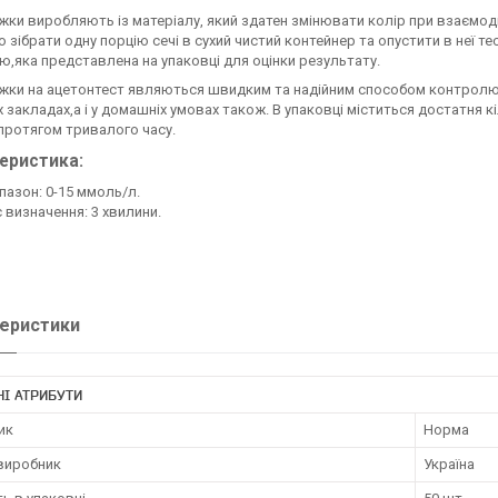
жки виробляють із матеріалу, який здатен змінювати колір при взаємодії
о зібрати одну порцію сечі в сухий чистий контейнер та опустити в неї т
ю,яка представлена на упаковці для оцінки результату.
жки на ацетонтест являються швидким та надійним способом контролю а
 закладах,а і у домашніх умовах також. В упаковці міститься достатня
протягом тривалого часу.
еристика:
пазон: 0-15 ммоль/л.
 визначення: 3 хвилини.
еристики
І АТРИБУТИ
ик
Норма
 виробник
Україна