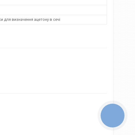
и для визначення ацетону в сечі
КНОПКА
ЗВ'ЯЗКУ