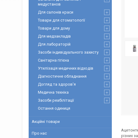
медустанов
Для салонів краси
Товари для стоматології
Товари для дому
Для медзакладів
Для лабораторій
Засоби індивідуального захисту
Санітарна гігієна
Утилізація медичних відходів
Діагностичне обладнання
Догляд та здоров'я
Медична техніка
Засоби реабілітації
Остання одиниця
Акційні товари
Ацетонте
Про нас
різних з