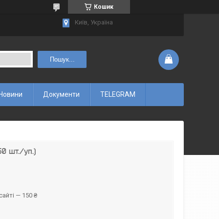
Кошик
Київ, Україна
Пошук...
Новини
Документи
TELEGRAM
0 шт./уп.)
айті — 150 ₴