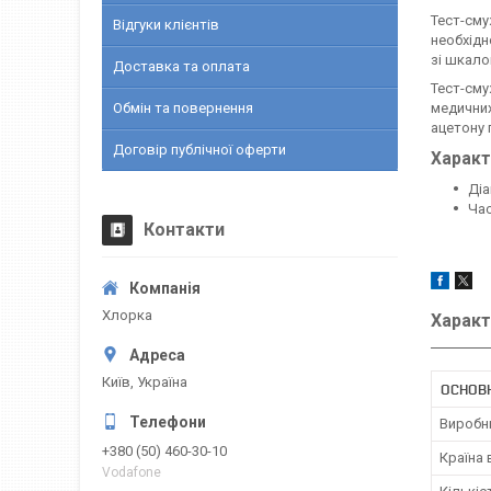
Тест-сму
Відгуки клієнтів
необхідн
зі шкало
Доставка та оплата
Тест-сму
Обмін та повернення
медичних
ацетону 
Договір публічної оферти
Характ
Діа
Час
Контакти
Хлорка
Характ
Київ, Україна
ОСНОВН
Виробн
+380 (50) 460-30-10
Країна
Vodafone