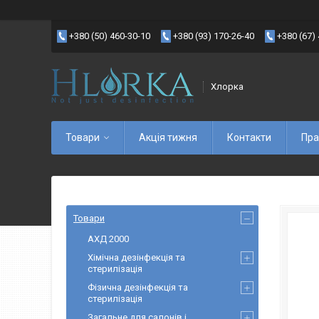
+380 (50) 460-30-10
+380 (93) 170-26-40
+380 (67)
Хлорка
Товари
Акція тижня
Контакти
Пра
Товари
АХД 2000
Хімічна дезінфекція та
стерилізація
Фізична дезінфекція та
стерилізація
Загальне для салонів і