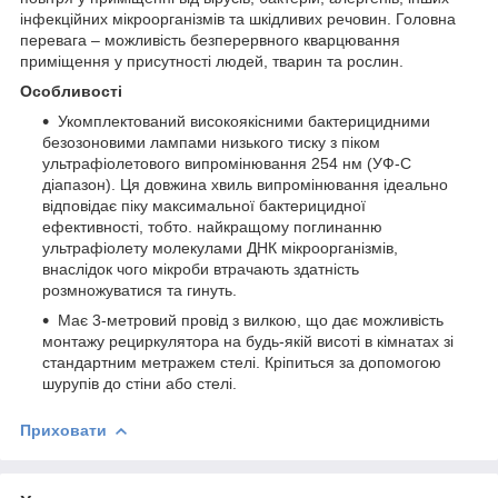
інфекційних мікроорганізмів та шкідливих речовин. Головна
перевага – можливість безперервного кварцювання
приміщення у присутності людей, тварин та рослин.
Особливості
Укомплектований високоякісними бактерицидними
безозоновими лампами низького тиску з піком
ультрафіолетового випромінювання 254 нм (УФ-С
діапазон). Ця довжина хвиль випромінювання ідеально
відповідає піку максимальної бактерицидної
ефективності, тобто. найкращому поглинанню
ультрафіолету молекулами ДНК мікроорганізмів,
внаслідок чого мікроби втрачають здатність
розмножуватися та гинуть.
Має 3-метровий провід з вилкою, що дає можливість
монтажу рециркулятора на будь-якій висоті в кімнатах зі
стандартним метражем стелі. Кріпиться за допомогою
шурупів до стіни або стелі.
Приховати