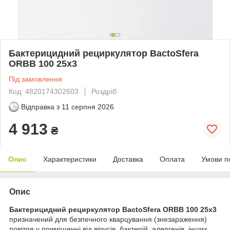
Бактерицидний рециркулятор BactoSfera
ORBB 100 25х3
Під замовлення
Код: 4820174302603
Роздріб
Відправка з
11 серпня 2026
4 913
₴
Опис
Характеристики
Доставка
Оплата
Умови п
Опис
Бактерицидний рециркулятор BactoSfera ORBB 100 25х3
призначений для безпечного кварцування (знезараження)
повітря у приміщенні від вірусів, бактерій, алергенів, інших