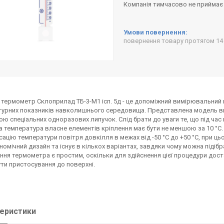
Компанія тимчасово не приймає
повернення товару протягом 14
 термометр Склоприлад ТБ-3-М1 ісп. 5д - це допоміжний вимірювальний 
урних показників навколишнього середовища. Представлена модель вир
ю спеціальних одноразових липучок. Слід брати до уваги те, що під ча
а температура власне елементів кріплення має бути не меншою за 10 °
ксацію температури повітря довкілля в межах від -50 °С до +50 °С, при ц
номічний дизайн та існує в кількох варіантах, завдяки чому можна підіб
ння термометра є простим, оскільки для здійснення цієї процедури доста
ти пристосування до поверхні.
еристики