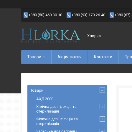
+380 (50) 460-30-10
+380 (93) 170-26-40
+380 (67)
Хлорка
Товари
Акція тижня
Контакти
Пра
Товари
АХД 2000
Хімічна дезінфекція та
стерилізація
Фізична дезінфекція та
стерилізація
Загальне для салонів і