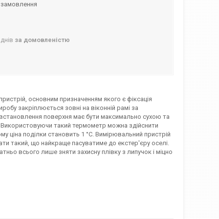
 замовлення
 днів
за домовленістю
пристрій, основним призначенням якого є фіксація
обу закріплюється зовні на віконній рамі за
с встановлення поверхня має бути максимально сухою та
С. Використовуючи такий термометр можна здійснити
ьому ціна поділки становить 1 °С. Вимірювальний пристрій
рати такий, що найкраще пасуватиме до екстер'єру оселі.
тньо всього лише зняти захисну плівку з липучок і міцно