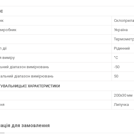
НІ
ик
Склоприл
 виробник
Україна
Термомет
 дії
Рідинний
я виміру
°С
льний діапазон вимірювань
-50
альний діапазон вимірювань
50
ТУВАЛЬНИЦЬКІ ХАРАКТЕРИСТИКИ
200x30 мм
ння
Липучка
ація для замовлення