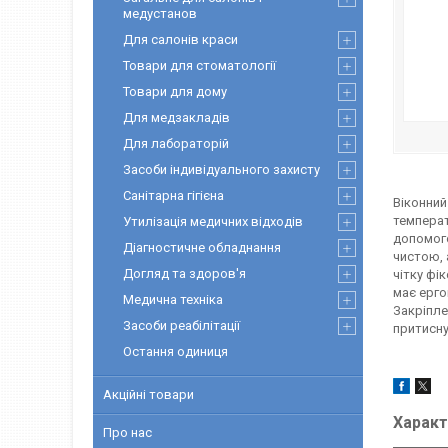
медустанов
Для салонів краси
Товари для стоматології
Товари для дому
Для медзакладів
Для лабораторій
Засоби індивідуального захисту
Санітарна гігієна
Віконний
температ
Утилізація медичних відходів
допомого
Діагностичне обладнання
чистою, 
Догляд та здоров'я
чітку фі
має ерго
Медична техніка
Закріпле
Засоби реабілітації
притисну
Остання одиниця
Акційні товари
Характ
Про нас