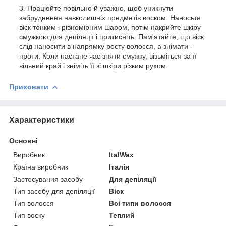
Працюйте повільно й уважно, щоб уникнути
забруднення навколишніх предметів воском. Наносьте
віск тонким і рівномірним шаром, потім накрийте шкіру
смужкою для депіляції і притисніть. Пам'ятайте, що віск
слід наносити в напрямку росту волосся, а знімати -
проти. Коли настане час зняти смужку, візьміться за її
вільний край і зніміть її зі шкіри різким рухом.
Приховати
Характеристики
Основні
Виробник
ItalWax
Країна виробник
Італія
Застосування засобу
Для депіляції
Тип засобу для депіляції
Віск
Тип волосся
Всі типи волосся
Тип воску
Теплий