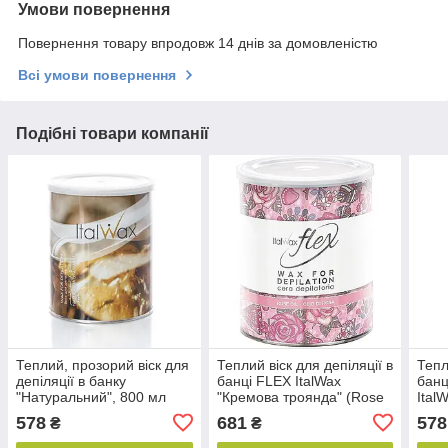
Умови повернення
Повернення товару впродовж 14 днів за домовленістю
Всі умови повернення
Подібні товари компанії
Теплий, прозорий віск для
Теплий віск для депіляції в
Тепл
депіляції в банку
банці FLEX ItalWax
банц
"Натуральний", 800 мл
"Кремова троянда" (Rose
Ital
ItalWax
Oil), 800 мл
578
681
578
₴
₴