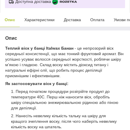
Доступна доставка
Опис
Характеристики
Доставка
Оплата
Умови п
Опис
Теплий віск у банці Italwax Банан
- це непрозорий віск
середньої консистенції, що має тонкий фруктовий аромат. Він
успішно усуває волосся середньої жорсткості, роблячи шкіру
м'якою і гладкою. Склад воску містить діоксид титану і
натуральні ефірні олії, що робить процес депіляції
приємнішим і ефективнішим.
Як застосовувати віск у банці:
Перед початком процедури розігрійте продукт до
температури 40С. Перш ніж наносити віск, обробіть
шкіру спеціальною знежирювальною рідиною або піною
для депіляції.
Нанесіть невелику кількість тальку на шкіру для
кращого зчеплення воску, після чого наберіть невелику
кількість воску на шпатель.