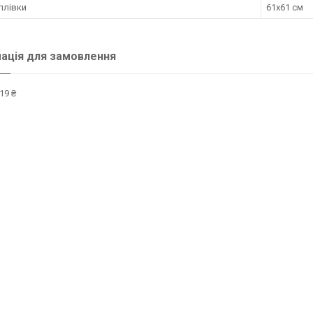
плівки
61х61 см
ація для замовлення
19 ₴