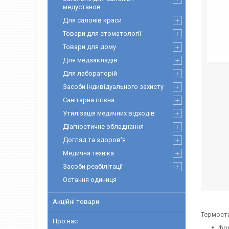
медустанов
Для салонів краси
Товари для стоматології
Товари для дому
Для медзакладів
Для лабораторій
Засоби індивідуального захисту
Санітарна гігієна
Утилізація медичних відходів
Діагностичне обладнання
Догляд та здоров'я
Медична техніка
Засоби реабілітації
Остання одиниця
Акційні товари
Термоста
Про нас
фор