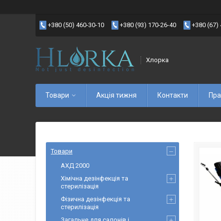
+380 (50) 460-30-10
+380 (93) 170-26-40
+380 (67)
Хлорка
Товари
Акція тижня
Контакти
Пра
Товари
АХД 2000
Хімічна дезінфекція та
стерилізація
Фізична дезінфекція та
стерилізація
Загальне для салонів і