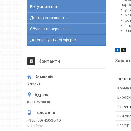
поро
Відгуки клієнтів
уні
мат
Доставка та оплата
роз
1 п
Обмін та повернення
в н
Договір публічної оферти
Характ
Контакти
ОСНОВ
Хлорка
Країна
Виробн
Київ, Україна
КОРИС
Вид ви
+380 (50) 460-30-10
Розмір
Vodafone