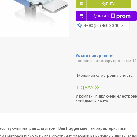
Купити
Купити з
+380 (50) 460-30-10
повернення товару протягом 14
У компанії підключені електронн
покидаючи сайту.
білізуючий матрац для літомії Bair Hugger має такі характеристики:
ма матраса підходить для хірургічних операцій на нижніх кінцівках, абдо