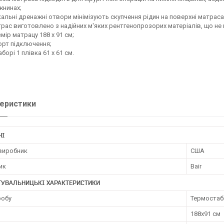
жнинах;
кальні дренажні отвори мінімізують скупчення рідин на поверхні матраса
рас виготовлено з надійних м'яких рентгенопрозорих матеріалів, що не 
мір матрацу 188 х 91 см;
орт підключення;
аборі 1 плівка 61 х 61 см.
еристики
НІ
 виробник
США
ик
Bair
ТУВАЛЬНИЦЬКІ ХАРАКТЕРИСТИКИ
робу
Термостаб
188х91 см