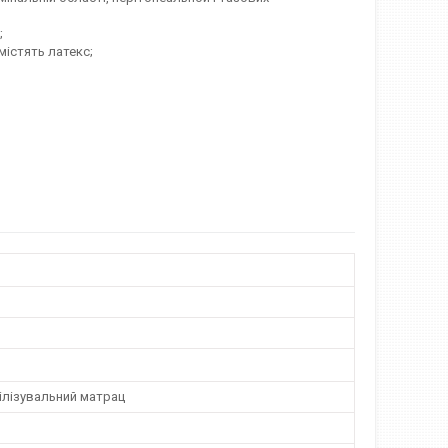
;
містять латекс;
ілізувальний матрац