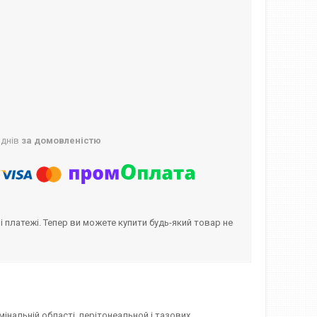
 днів
за домовленістю
і платежі. Тепер ви можете купити будь-який товар не
мінальній області, перітонеальной і тазових