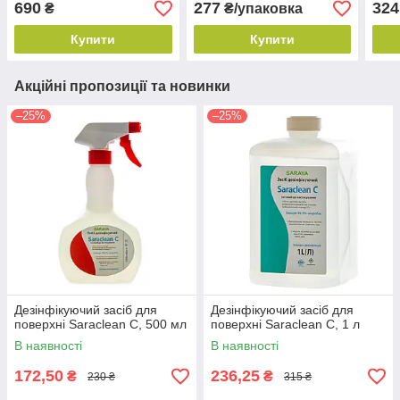
690
277
324
₴
₴/упаковка
Купити
Купити
Акційні пропозиції та новинки
–25%
–25%
Дезінфікуючий засіб для
Дезінфікуючий засіб для
поверхні Saraclean C, 500 мл
поверхні Saraclean C, 1 л
В наявності
В наявності
172,50
236,25
₴
₴
230 ₴
315 ₴