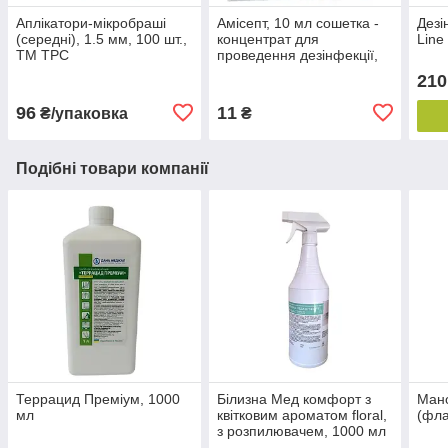
Аплікатори-мікробраші
Амісепт, 10 мл сошетка -
Дезі
(середні), 1.5 мм, 100 шт.,
концентрат для
Line
ТМ TPC
проведення дезінфекції,
ПСО та стерилізації
210
(Бланідас)
96
11
₴/упаковка
₴
Подібні товари компанії
Террацид Преміум, 1000
Білизна Мед комфорт з
Мано
мл
квітковим ароматом floral,
(фла
з розпилювачем, 1000 мл