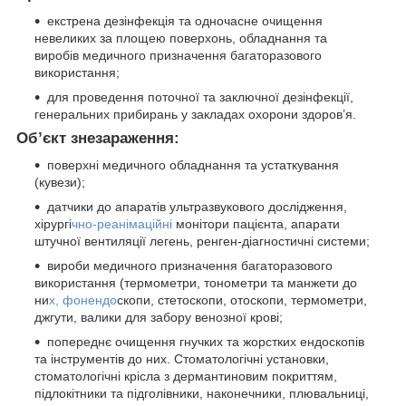
екстрена дезінфекція та одночасне очищення
невеликих за площею поверхонь, обладнання та
виробів медичного призначення багаторазового
використання;
для проведення поточної та заключної дезінфекції,
генеральних прибирань у закладах охорони здоров’я.
Об’єкт знезараження:
поверхні медичного обладнання та устаткування
(кувези);
датчики до апаратів ультразвукового дослідження,
хірургі
чно-реанімаційні
монітори пацієнта, апарати
штучної вентиляції легень, ренген-діагностичні системи;
вироби медичного призначення багаторазового
використання (термометри, тонометри та манжети до
ни
х, фонендо
скопи, стетоскопи, отоскопи, термометри,
джгути, валики для забору венозної крові;
попереднє очищення гнучких та жорстких ендоскопів
та інструментів до них. Стоматологічні установки,
стоматологічні крісла з дермантиновим покриттям,
підлокітники та підголівники, наконечники, плювальниці,