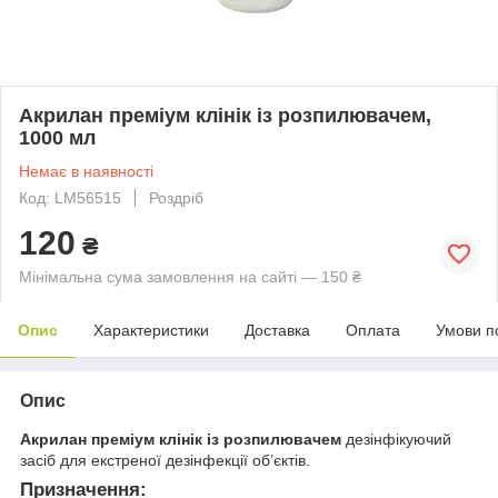
Акрилан преміум клінік із розпилювачем,
1000 мл
Немає в наявності
Код: LM56515
Роздріб
120
₴
Мінімальна сума замовлення на сайті — 150 ₴
Опис
Характеристики
Доставка
Оплата
Умови п
Опис
Акрилан преміум клінік із розпилювачем
дезінфікуючий
засіб для екстреної дезінфекції об’єктів.
Призначення: