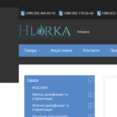
+380 (50) 460-30-10
+380 (93) 170-26-40
+380 (67)
Хлорка
Товари
Акція тижня
Контакти
Пра
Товари
АХД 2000
Хімічна дезінфекція та
стерилізація
Фізична дезінфекція та
стерилізація
Загальне для салонів і