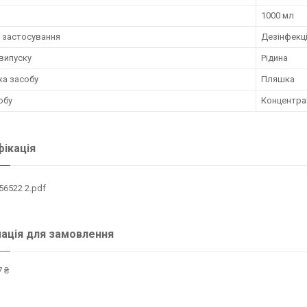
1000 мл
 застосування
Дезінфекц
випуску
Рідина
ка засобу
Пляшка
обу
Концентра
ікація
56522 2.pdf
ація для замовлення
 ₴