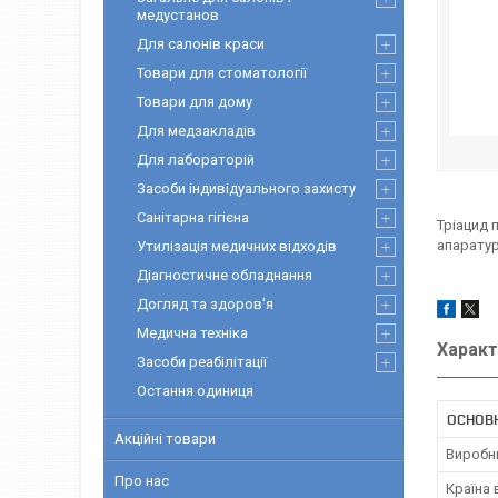
медустанов
Для салонів краси
Товари для стоматології
Товари для дому
Для медзакладів
Для лабораторій
Засоби індивідуального захисту
Санітарна гігієна
Тріацид 
апаратур
Утилізація медичних відходів
Діагностичне обладнання
Догляд та здоров'я
Медична техніка
Характ
Засоби реабілітації
Остання одиниця
ОСНОВН
Акційні товари
Виробн
Про нас
Країна