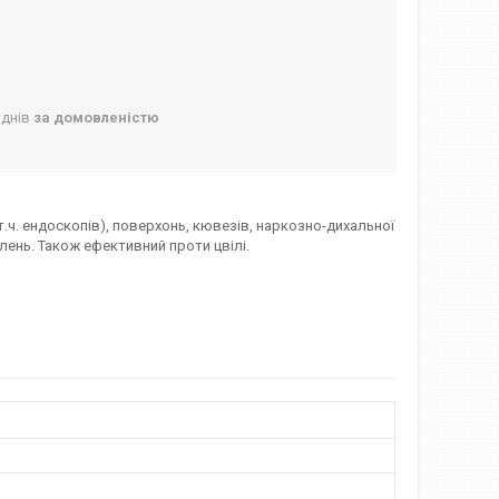
 днів
за домовленістю
т.ч. ендоскопів), поверхонь, кювезів, наркозно-дихальної
ілень. Також ефективний проти цвілі.