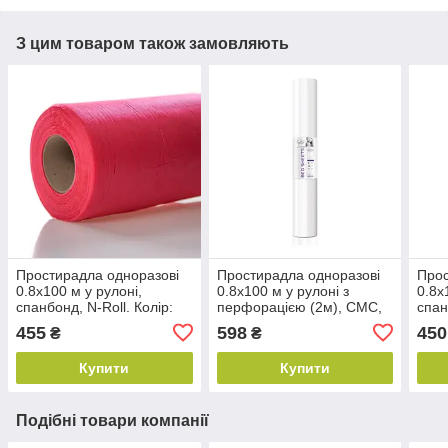
З цим товаром також замовляють
Простирадла одноразові
Простирадла одноразові
Прос
0.8х100 м у рулоні,
0.8х100 м у рулоні з
0.8х
спанбонд, N-Roll. Колір:
перфорацією (2м), СМС,
спан
червоний
Etto. Колір: білий
Колі
455
598
450
₴
₴
Купити
Купити
Подібні товари компанії