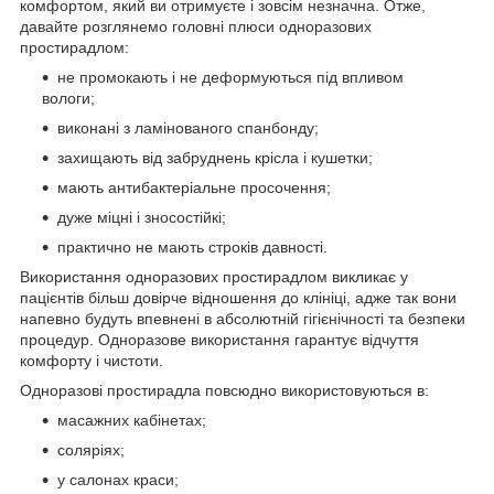
комфортом, який ви отримуєте і зовсім незначна. Отже,
давайте розглянемо головні плюси одноразових
простирадлом:
не промокають і не деформуються під впливом
вологи;
виконані з ламінованого спанбонду;
захищають від забруднень крісла і кушетки;
мають антибактеріальне просочення;
дуже міцні і зносостійкі;
практично не мають строків давності.
Використання одноразових простирадлом викликає у
пацієнтів більш довірче відношення до клініці, адже так вони
напевно будуть впевнені в абсолютній гігієнічності та безпеки
процедур. Одноразове використання гарантує відчуття
комфорту і чистоти.
Одноразові простирадла повсюдно використовуються в:
масажних кабінетах;
соляріях;
у салонах краси;