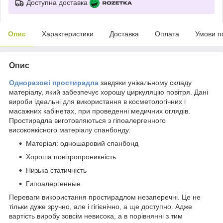
Доступна доставка
Опис
Характеристики
Доставка
Оплата
Умови п
Опис
Одноразові простирадла
завдяки унікальному складу
матеріалу, який забезпечує хорошу циркуляцію повітря. Дані
вироби ідеальні для використання в косметологічних і
масажних кабінетах, при проведенні медичних оглядів.
Простирадла виготовляються з гіпоалергенного
високоякісного матеріалу спанбонду.
Матеріал: одношаровий спанбонд
Хороша повітропроникність
Низька статичність
Гипоалергенные
Переваги використання простирадлом незаперечні. Це не
тільки дуже зручно, але і гігієнічно, а ще доступно. Адже
вартість виробу зовсім невисока, а в порівнянні з тим