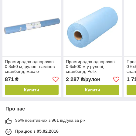
Простирадла одноразові
Простирадла одноразові
Прос
0.8х50 м, рулон, ламінов.
0.6х500 м у рулоні,
0.6х
спанбонд, масло-
спанбонд, Polix
спан
водонепроникні, Polix
PRO&MED. Колір:
Колі
871
2 287
1 7
₴
₴/рулон
PRO&MED. Колір:
блакитний
блакитний
Купити
Купити
Про нас
95% позитивних з 961 відгука за рік
Працює з 05.02.2016