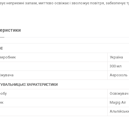
зує неприємні запахи, миттєво освіжає і зволожує повітря, забезпечує т
еристики
НІ
 виробник
Україна
300 мл
іжувача
Аерозоль
ТУВАЛЬНИЦЬКІ ХАРАКТЕРИСТИКИ
робу
Освіжувач
ик
Magig Air
Альпійськи