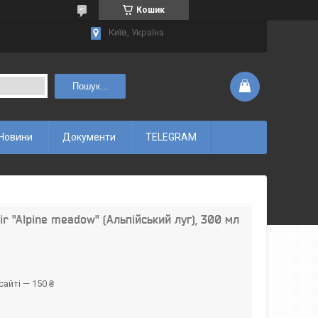
Кошик
Київ, Україна
Пошук...
Новини
Документи
TELEGRAM
ir "Alpine meadow" (Альпійський луг), 300 мл
айті — 150 ₴