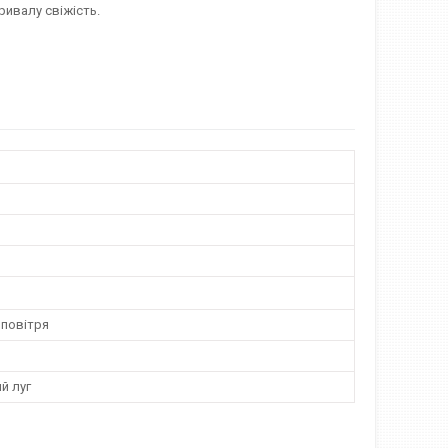
ривалу свіжість.
 повітря
й луг