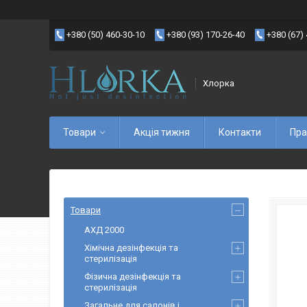
+380 (50) 460-30-10
+380 (93) 170-26-40
+380 (67)
Хлорка
Товари
Акція тижня
Контакти
Пра
Товари
АХД 2000
Хімічна дезінфекція та
стерилізація
Фізична дезінфекція та
стерилізація
Загальне для салонів і