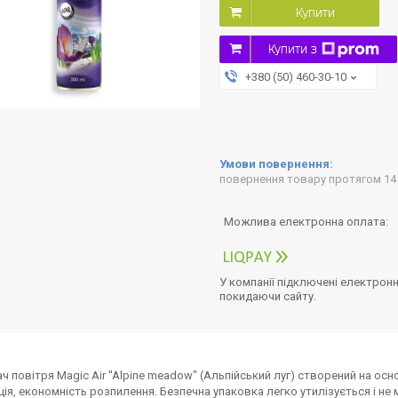
Купити
Купити з
+380 (50) 460-30-10
повернення товару протягом 14
У компанії підключені електронн
покидаючи сайту.
ч повітря Magic Air "Alpine meadow" (Альпійський луг) створений на ос
ія, економність розпилення. Безпечна упаковка легко утилізується і н