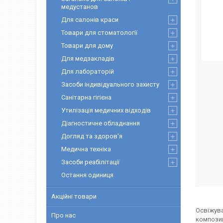
медустанов
Для салонів краси
Товари для стоматології
Товари для дому
Для медзакладів
Для лабораторій
Засоби індивідуального захисту
Санітарна гігієна
Утилізація медичних відходів
Діагностичне обладнання
Догляд та здоров'я
Медична техніка
Засоби реабілітації
Остання одиниця
Акційні товари
Освіжува
Про нас
композиц