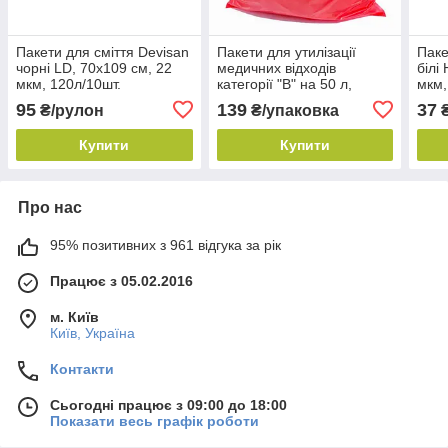
Пакети для сміття Devisan
Пакети для утилізації
Паке
чорні LD, 70х109 см, 22
медичних відходів
білі
мкм, 120л/10шт.
категорії "B" на 50 л,
мкм,
55х60 см, червоні (25 шт./
95
139
37
₴/рулон
₴/упаковка
₴
уп.), Devisan
Купити
Купити
Про нас
95% позитивних з 961 відгука за рік
Працює з 05.02.2016
м. Київ
Київ, Україна
Контакти
Сьогодні працює з 09:00 до 18:00
Показати весь графік роботи