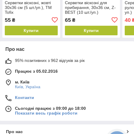
Серветки віскозні, жовті
Серветки віскозні для
Серв
30х36 см (5 шт./уп.), ТМ
прибирання, 30х36 см, Z-
руло
Tofix
BEST (10 шт./уп.)
уп.)
55
65
40
₴
₴
Купити
Купити
Про нас
95% позитивних з 962 відгуків за рік
Працює з 05.02.2016
м. Київ
Київ, Україна
Контакти
Сьогодні працює з 09:00 до 18:00
Показати весь графік роботи
Про нас