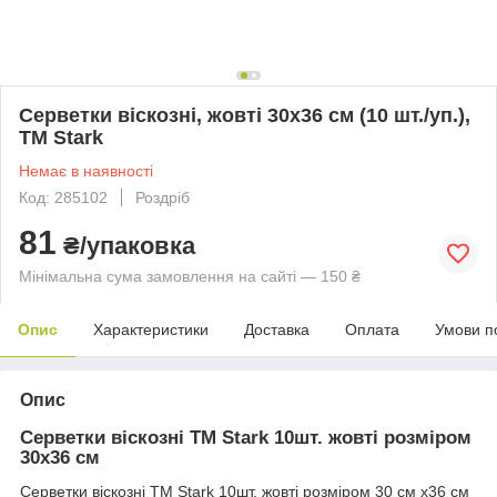
Серветки віскозні, жовті 30х36 см (10 шт./уп.),
ТМ Stark
Немає в наявності
Код: 285102
Роздріб
81
₴/упаковка
Мінімальна сума замовлення на сайті — 150 ₴
Опис
Характеристики
Доставка
Оплата
Умови п
Опис
Серветки віскозні ТМ Stark 10шт. жовті розміром
30х36 см
Серветки віскозні ТМ Stark 10шт. жовті розміром 30 см х36 см