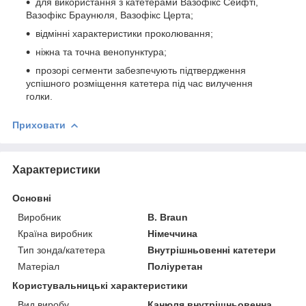
для використання з катетерами Вазофікс Сейфті,
Вазофікс Браунюля, Вазофікс Церта;
відмінні характеристики проколювання;
ніжна та точна венопунктура;
прозорі сегменти забезпечують підтвердження
успішного розміщення катетера під час вилучення
голки.
Приховати
Характеристики
Основні
Виробник
B. Braun
Країна виробник
Німеччина
Тип зонда/катетера
Внутрішньовенні катетери
Матеріал
Поліуретан
Користувальницькі характеристики
Вид виробу
Канюля внутрішньовенна