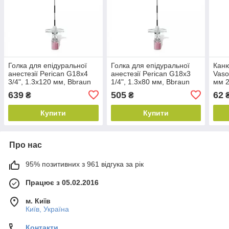
Голка для епідуральної
Голка для епідуральної
Каню
анестезії Perican G18х4
анестезії Perican G18х3
Vaso
3/4", 1.3х120 мм, Bbraun
1/4", 1.3х80 мм, Bbraun
мм 2
(син
639
505
62
₴
₴
Купити
Купити
Про нас
95% позитивних з 961 відгука за рік
Працює з 05.02.2016
м. Київ
Київ, Україна
Контакти