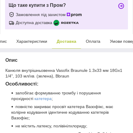
Що таке купити з Пром?
Замовлення під захистом
Доступна доставка
пис
Характеристики
Доставка
Оплата
Умови пове
Опис
Канюля внутрішньовенна Vasofix Braunule 1.3x33 мм 18Gx1
1/4", 103 мл/хв. (зелена), Bbraun
Особливості:
запобігає формуванню тромбу і порушення
прохідності
катетера
;
повністю закриває просвіт катетера Вазофікс, має
колірне кодування ідентичне кодуванню катетерів
Вазофікс;
не містить латексу, полівінілхлориду;