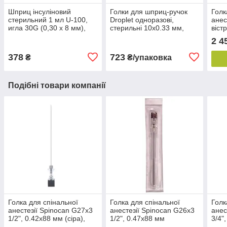
Шприц інсуліновий
Голки для шприц-ручок
Голк
стерильний 1 мл U-100,
Droplet одноразові,
анес
игла 30G (0,30 x 8 мм),
стерильні 10х0.33 мм,
віст
INSUMED (30 шт./уп.)
29G (100 шт./уп.)
22G 
2 4
(50 ш
378
723
₴
₴/упаковка
Подібні товари компанії
Голка для спінальної
Голка для спінальної
Голк
анестезії Spinocan G27x3
анестезії Spinocan G26x3
анес
1/2", 0.42x88 мм (сіра),
1/2", 0.47x88 мм
3/4"
Bbraun
(коричнева), Bbraun
Bbra