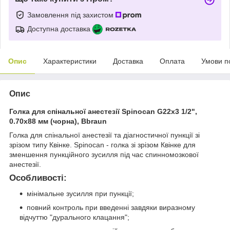
Замовлення під захистом
Доступна доставка
Опис
Характеристики
Доставка
Оплата
Умови п
Опис
Голка для спінальної анестезії Spinocan G22x3 1/2",
0.70x88 мм (чорна), Bbraun
Голка для спінальної анестезії та діагностичної пункції зі
зрізом типу Квінке. Spinocan - голка зі зрізом Квінке для
зменшення пункційного зусилля під час спинномозкової
анестезії.
Особливості:
мінімальне зусилля при пункції;
повний контроль при введенні завдяки виразному
відчуттю "дурального клацання";