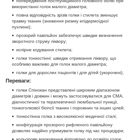
попередження постпункційного головного болю при
використанні голок малого діаметра;
повна відповідність зрізів голки і стилета зменшує
травму тканин (зниження ризику епідермоїдної
пухлини);
прозорий павільйон забезпечує швидке визначення
зворотного струму ліквору;
колірне кодування стилета;
голки тонкостінні: швидке отримання ліквору, що
особливо важливо для голок малого діаметра;
голки для дорослих пацієнтів і для дітей (укорочені);
Переваги:
голки Спінокан представлені широким діапазоном
діаметрів і довжин і можуть застосовуватися для СМА,
діагностичної та терапевтичної люмбальної пункції,
тонкоголкової біопсії тканин і порожнин та інших цілей;
тонкостінна голка з високоякісної медичної сталі;
конфігурація прозорого рифленого павільйону
дозволяє надійно утримувати голку під час процедури;
кольорове маркування відповідно до розміру голок;