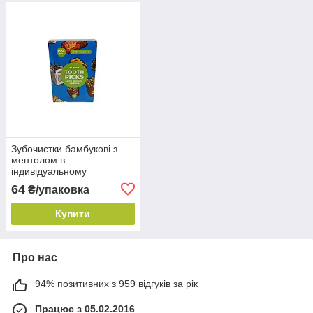
Зубочистки бамбукові з
ментолом в
індивідуальному
целофановому пакованні
64
₴/упаковка
(1000 шт./пач.) К-Tooth
Picks
Купити
Про нас
94% позитивних з 959 відгуків за рік
Працює з 05.02.2016