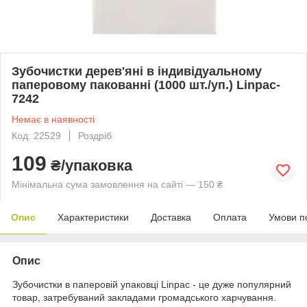
Зубочистки дерев'яні в індивідуальному
паперовому пакованні (1000 шт./уп.) Linpac-
7242
Немає в наявності
Код: 22529
Роздріб
109
₴/упаковка
Мінімальна сума замовлення на сайті — 150 ₴
Опис
Характеристики
Доставка
Оплата
Умови п
Опис
Зубочистки в паперовій упаковці Linpac - це дуже популярний
товар, затребуваний закладами громадського харчування.