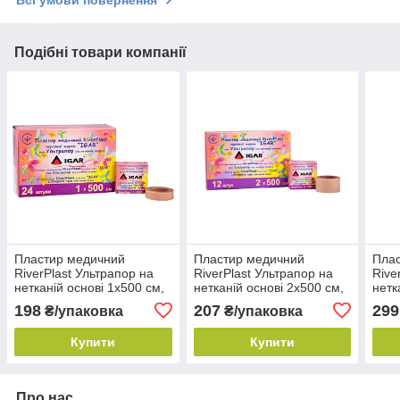
Всі умови повернення
Подібні товари компанії
Пластир медичний
Пластир медичний
Пла
RiverPlast Ультрапор на
RiverPlast Ультрапор на
Rive
нетканій основі 1х500 см,
нетканій основі 2х500 см,
нетк
IGAR (24 шт./уп.)
IGAR (12 шт./уп.)
IGAR
198
207
299
₴/упаковка
₴/упаковка
Купити
Купити
Про нас