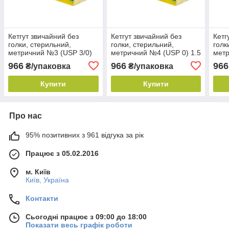
Кетгут звичайний без
Кетгут звичайний без
Кетг
голки, стерильний,
голки, стерильний,
голк
метричний №3 (USP 3/0)
метричний №4 (USP 0) 1.5
метр
1.5 м, IGAR (12 шт./уп.)
м, IGAR (12 шт./уп.)
м, I
966
966
966
₴/упаковка
₴/упаковка
Купити
Купити
Про нас
95% позитивних з 961 відгука за рік
Працює з 05.02.2016
м. Київ
Київ, Україна
Контакти
Сьогодні працює з 09:00 до 18:00
Показати весь графік роботи