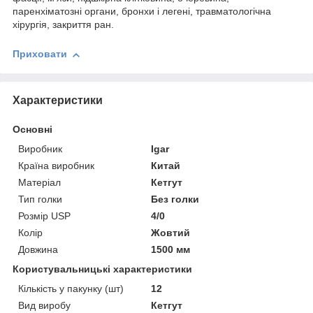
паренхіматозні органи, бронхи і легені, травматологічна
хірургія, закриття ран.
Приховати
Характеристики
Основні
Виробник
Igar
Країна виробник
Китай
Матеріал
Кетгут
Тип голки
Без голки
Розмір USP
4/0
Колір
Жовтий
Довжина
1500 мм
Користувальницькі характеристики
Кількість у пакунку (шт)
12
Вид виробу
Кетгут