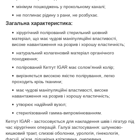
мінімум пошкоджень у прокольному каналі;
не поглинає рідину з рани, не розбухає.
Загальна характеристика:
хірургічний полірований стерильний шовний
матеріал, що має чудові маніпуляційні властивості,
високе навантаження на розрив і хорошу еластичність;
натуральний колагеновий матеріал органічного
походження;
полірований Кетгут IGAR має солом'яний колір;
вирізняється високою якістю полірування, легко
проходить крізь тканини;
має чудові маніпуляційні властивості, високе
навантаження на розрив і хорошу еластичність;
утворює надійний вузол;
стерилізований гамма-випромінюванням.
Кетгут IGAR - застосовується для накладення швів і лігатур під
час хірургічних операцій. Галузі застосування: шлунково-
кишковий тракт, слизові оболонки, урологія, гінекологія,
фасції, м'язи, підшкірна клітковина, очеревина,