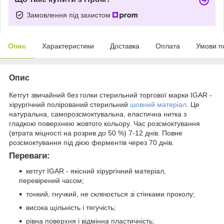
Замовлення під захистом
Опис
Характеристики
Доставка
Оплата
Умови п
Опис
Кетгут звичайний без голки стерильний торгової марки IGAR -
хірургічний полірований стерильний
шовний матеріал
. Це
натуральна, саморозсмоктувальна, еластична нитка з
гладкою поверхнею жовтого кольору. Час розсмоктування
(втрата міцності на розрив до 50 %) 7-12 днів. Повне
розсмоктування під дією ферментів через 70 днів.
Переваги:
кетгут IGAR - якісний хірургічний матеріал,
перевірений часом;
тонкий, гнучкий, не склеюється зі стінками проколу;
висока щільність і тягучість;
рівна поверхня і відмінна пластичність;