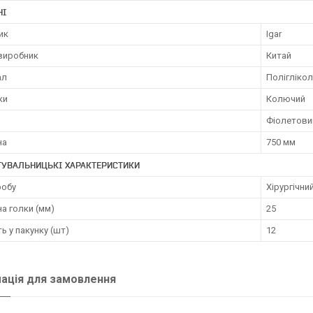
НІ
ик
Igar
 виробник
Китай
ал
Поліглікол
ки
Колючий
Фіолетови
на
750 мм
ТУВАЛЬНИЦЬКІ ХАРАКТЕРИСТИКИ
робу
Хірургічни
а голки (мм)
25
ть у пакунку (шт)
12
ація для замовлення