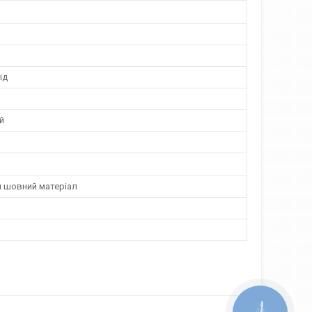
ід
й
й шовний матеріал
КНОПКА