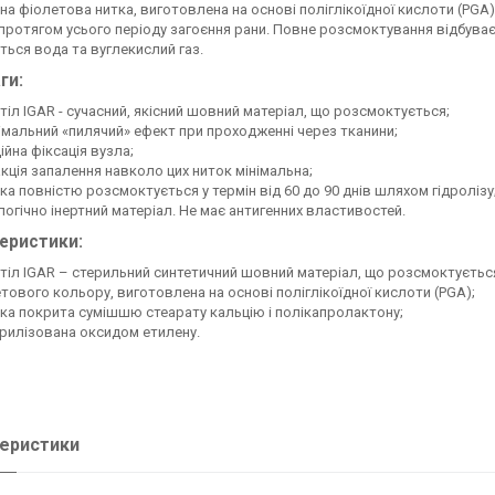
на фіолетова нитка, виготовлена на основі поліглікоїдної кислоти (PGA
 протягом усього періоду загоєння рани. Повне розсмоктування відбуваєт
ься вода та вуглекислий газ.
ги:
тіл IGAR - сучасний, якісний шовний матеріал, що розсмоктується;
імальний «пилячий» ефект при проходженні через тканини;
ійна фіксація вузла;
кція запалення навколо цих ниток мінімальна;
ка повністю розсмоктується у термін від 60 до 90 днів шляхом гідролізу
логічно інертний матеріал. Не має антигенних властивостей.
еристики:
тіл IGAR – стерильний синтетичний шовний матеріал, що розсмоктується,
тового кольору, виготовлена на основі поліглікоїдної кислоти (PGA);
ка покрита сумішшю стеарату кальцію і полікапролактону;
рилізована оксидом етилену.
еристики