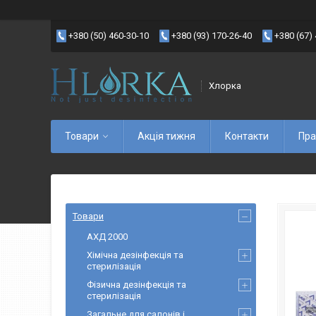
+380 (50) 460-30-10
+380 (93) 170-26-40
+380 (67)
Хлорка
Товари
Акція тижня
Контакти
Пра
Товари
АХД 2000
Хімічна дезінфекція та
стерилізація
Фізична дезінфекція та
стерилізація
Загальне для салонів і