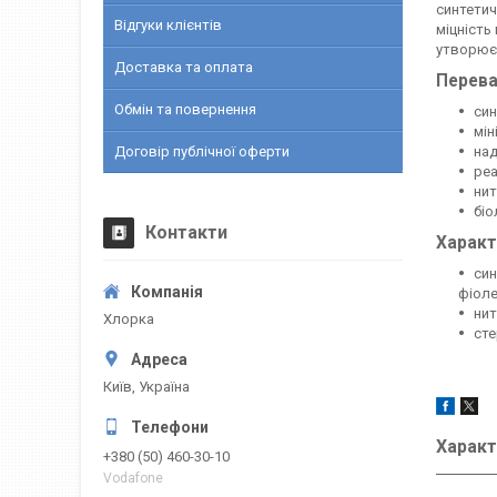
синтетич
Відгуки клієнтів
міцність
утворюєт
Доставка та оплата
Перева
Обмін та повернення
син
мін
Договір публічної оферти
над
реа
нит
біо
Контакти
Характ
син
фіоле
нит
Хлорка
сте
Київ, Україна
Характ
+380 (50) 460-30-10
Vodafone