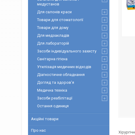
медустанов
Для салонів краси
Товари для стоматології
Товари для дому
Для медзакладів
Для лабораторій
Засоби індивідуального захисту
Санітарна гігієна
Утилізація медичних відходів
Діагностичне обладнання
Догляд та здоров'я
Медична техніка
Засоби реабілітації
Остання одиниця
Акційні товари
Про нас
Хірургіч