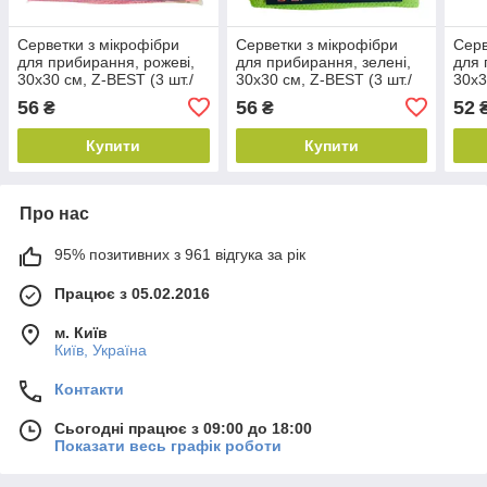
Серветки з мікрофібри
Серветки з мікрофібри
Серв
для прибирання, рожеві,
для прибирання, зелені,
для 
30х30 см, Z-BEST (3 шт./
30х30 см, Z-BEST (3 шт./
30х3
уп.)
уп.)
уп.)
56
56
52
₴
₴
Купити
Купити
Про нас
95% позитивних з 961 відгука за рік
Працює з 05.02.2016
м. Київ
Київ, Україна
Контакти
Сьогодні працює з 09:00 до 18:00
Показати весь графік роботи