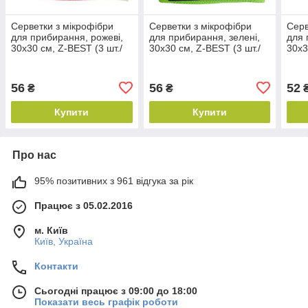
Серветки з мікрофібри
Серветки з мікрофібри
Серв
для прибирання, рожеві,
для прибирання, зелені,
для 
30х30 см, Z-BEST (3 шт./
30х30 см, Z-BEST (3 шт./
30х3
уп.)
уп.)
уп.)
56
56
52
₴
₴
Купити
Купити
Про нас
95% позитивних з 961 відгука за рік
Працює з 05.02.2016
м. Київ
Київ, Україна
Контакти
Сьогодні працює з 09:00 до 18:00
Показати весь графік роботи