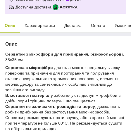
Доступна доставка
Опис
Характеристики
Доставка
Оплата
Умови п
Опис
Серветки з мікрофібри для прибирання, різнокольорові
,
35х35 см
Серветка з мікрофібри
для скла мають спеціальну гладку
поверхню та призначені для протирання та полірування
скляних, дзеркальних та хромованих поверхонь, елементів
меблів, декору та сантехніки, які особливо вимогливі до
зовнішнього вигляду.
Властивості матеріалу
забезпечують доступ мікрофібри в
дрібні пори і тріщини поверхні, що очищається.
Серветки не залишають розводів та ворсу
, дозволяють
робити прибирання без застосування миючих засобів.
Серветки рекомендують прати вручну, або в пральній машині
при температурі не більше 60°С. Не рекомендується сушити
на обігрівальних приладах.