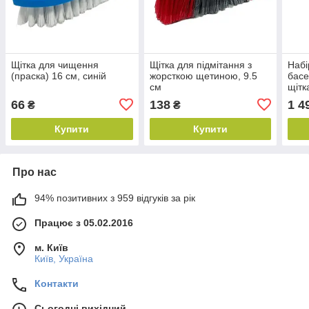
Щітка для чищення
Щітка для підмітання з
Набі
(праска) 16 см, синій
жорсткою щетиною, 9.5
басе
см
щітк
66
138
1 4
₴
₴
Купити
Купити
Про нас
94% позитивних з 959 відгуків за рік
Працює з 05.02.2016
м. Київ
Київ, Україна
Контакти
Сьогодні вихідний