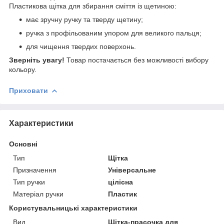
Пластикова щітка для збирання сміття із щетиною:
має зручну ручку та тверду щетину;
ручка з профільованим упором для великого пальця;
для чищення твердих поверхонь.
Зверніть увагу!
Товар постачається без можливості вибору
кольору.
Приховати
Характеристики
Основні
Тип
Щітка
Призначення
Універсальне
Тип ручки
цілісна
Матеріал ручки
Пластик
Користувальницькі характеристики
Вид
Щітка-прасочка для