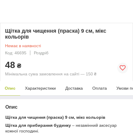
Щітка для чищення (праска) 9 см, мікс
кольорів
Немає в наявності
Код: 46695
Роздріб
48
₴
Мінімальна сума замовлення на сайті — 150 ₴
Опис
Характеристики
Доставка
Оплата
Умови п
Опис
Щітка для чищення (праска) 9 см, мікс кольорів
Щітка для прибирання будинку
– незамінний аксесуар
кожної господині.