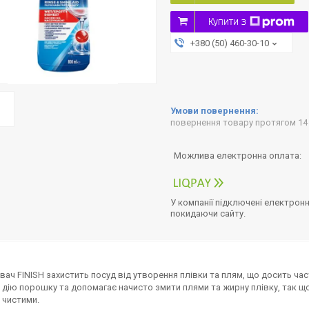
Купити з
+380 (50) 460-30-10
повернення товару протягом 14
У компанії підключені електронн
покидаючи сайту.
вач FINISH захистить посуд від утворення плівки та плям, що досить ча
дію порошку та допомагає начисто змити плями та жирну плівку, так 
 чистими.