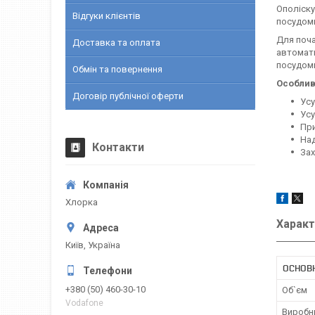
Ополіску
Відгуки клієнтів
посудом
Для поча
Доставка та оплата
автомати
посудом
Обмін та повернення
Особлив
Договір публічної оферти
Усу
Усу
При
Над
Контакти
Зах
Хлорка
Характ
Київ, Україна
ОСНОВ
+380 (50) 460-30-10
Об`єм
Vodafone
Виробн