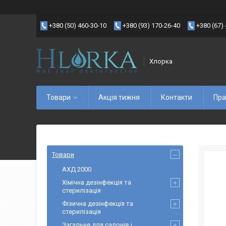
+380 (50) 460-30-10
+380 (93) 170-26-40
+380 (67)
Хлорка
Товари
Акція тижня
Контакти
Пра
Товари
АХД 2000
Хімічна дезінфекція та
стерилізація
Фізична дезінфекція та
стерилізація
Загальне для салонів і