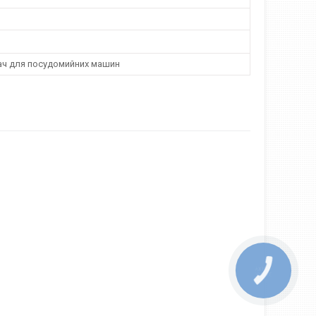
ач для посудомийних машин
КНОПКА
ЗВ'ЯЗКУ