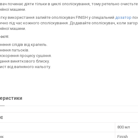
вач починає діяти тільки в циклі ополіскування, тому ретельно очистьт
ийної машини.
тку використання залийте ополіскувач FINISH у спеціальний
дозатор
пос
чно під час кожного споліскування. Додавайте ополіскувач, коли загор
ийної машини.
ості
:
нення слідів від крапель.
нення патьоків.
скорення процесу сушіння.
ання виняткового блиску.
ист від вапняного нальоту.
еристики
НІ
800 мл
ик
Finish