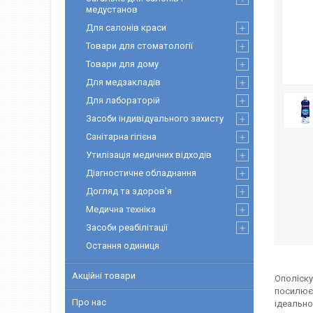
медустанов
Для салонів краси
Товари для стоматології
Товари для дому
Для медзакладів
Для лабораторій
Засоби індивідуального захисту
Санітарна гігієна
Утилізація медичних відходів
Діагностичне обладнання
Догляд та здоров'я
Медична техніка
Засоби реабілітації
Остання одиниця
Акційні товари
Ополіску
посилює 
Про нас
ідеально