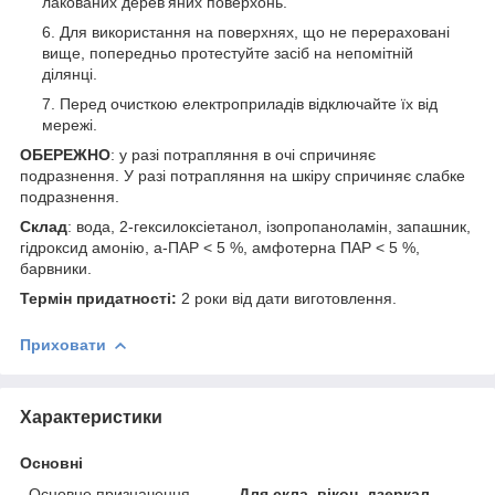
лакованих дерев’яних поверхонь.
Для використання на поверхнях, що не перераховані
вище, попередньо протестуйте засіб на непомітній
ділянці.
Перед очисткою електроприладів відключайте їх від
мережі.
ОБЕРЕЖНО
: у разі потрапляння в очі спричиняє
подразнення. У разі потрапляння на шкіру спричиняє слабке
подразнення.
Склад
: вода, 2-гексилоксіетанол, ізопропаноламін, запашник,
гідроксид амонію, а-ПАР < 5 %, амфотерна ПАР < 5 %,
барвники.
Термін придатності:
2 роки від дати виготовлення.
Приховати
Характеристики
Основні
Основне призначення
Для скла, вікон, дзеркал