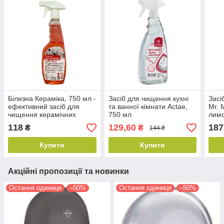
Білизна Кераміка, 750 мл -
Засіб для чищення кухні
Засі
ефективний засіб для
та ванної кімнати Actae,
Mr. 
чищення керамічних
750 мл
лимо
поверхонь, Бланідас
118
129,60
187
₴
₴
144 ₴
Купити
Купити
Акційні пропозиції та новинки
Остання одиниця
–50%
Остання одиниця
–50%