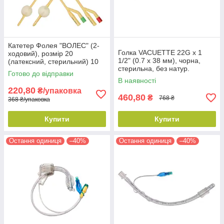
Катетер Фолея "ВОЛЕС" (2-
Голка VACUETTE 22G х 1
ходовий), розмір 20
1/2" (0.7 х 38 мм), чорна,
(латексний, стерильний) 10
стерильна, без натур.
шт./уп.
Готово до відправки
каучукового латексу (100 шт./
В наявності
уп.)
220,80
₴/упаковка
460,80
₴
768 ₴
368 ₴/упаковка
Купити
Купити
Остання одиниця
–40%
Остання одиниця
–40%