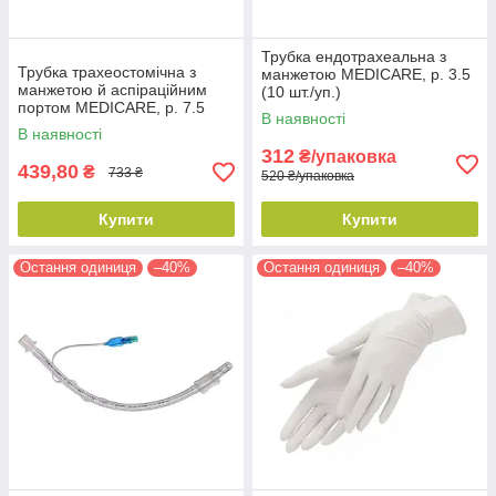
Трубка ендотрахеальна з
Трубка трахеостомічна з
манжетою MEDICARE, р. 3.5
манжетою й аспіраційним
(10 шт./уп.)
портом MEDICARE, р. 7.5
В наявності
В наявності
312
₴/упаковка
439,80
₴
733 ₴
520 ₴/упаковка
Купити
Купити
Остання одиниця
–40%
Остання одиниця
–40%