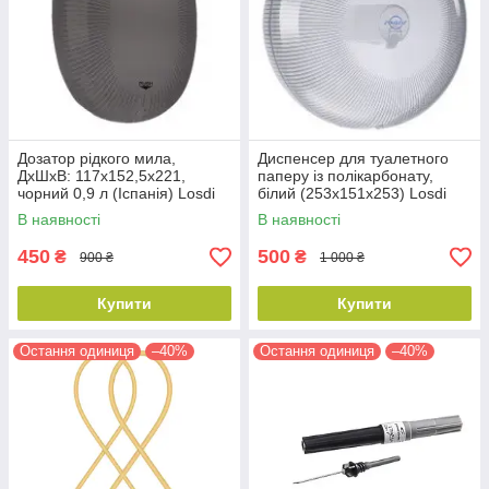
Дозатор рідкого мила,
Диспенсер для туалетного
ДхШхВ: 117x152,5x221,
паперу із полікарбонату,
чорний 0,9 л (Іспанія) Losdi
білий (253x151x253) Losdi
(CP-5003BL)
(Іспанія)
В наявності
В наявності
450
500
₴
₴
900 ₴
1 000 ₴
Купити
Купити
Остання одиниця
–40%
Остання одиниця
–40%