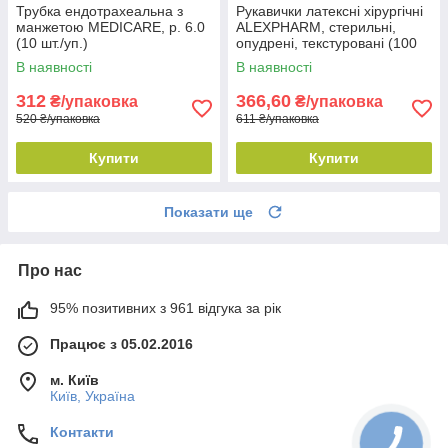
Трубка ендотрахеальна з
Рукавички латексні хірургічні
манжетою MEDICARE, р. 6.0
ALEXPHARM, стерильні,
(10 шт./уп.)
опудрені, текстуровані (100
шт./уп.), № 8.0
В наявності
В наявності
312
366,60
₴/упаковка
₴/упаковка
520 ₴/упаковка
611 ₴/упаковка
Купити
Купити
Показати ще
Про нас
95% позитивних з 961 відгука за рік
Працює з 05.02.2016
м. Київ
Київ, Україна
Контакти