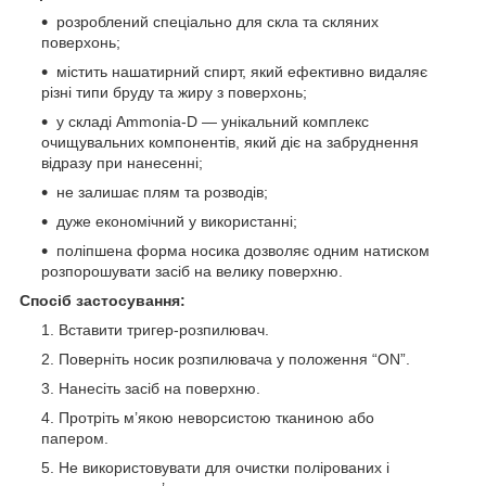
розроблений спеціально для скла та скляних
поверхонь;
містить нашатирний спирт, який ефективно видаляє
різні типи бруду та жиру з поверхонь;
у складі Ammonia-D — унікальний комплекс
очищувальних компонентів, який діє на забруднення
відразу при нанесенні;
не залишає плям та розводів;
дуже економічний у використанні;
поліпшена форма носика дозволяє одним натиском
розпорошувати засіб на велику поверхню.
Спосіб застосування:
Вставити тригер-розпилювач.
Поверніть носик розпилювача у положення “ON”.
Нанесіть засіб на поверхню.
Протріть м’якою неворсистою тканиною або
папером.
Не використовувати для очистки полірованих і