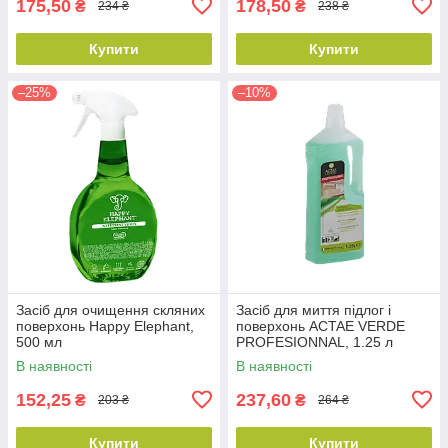
175,50
178,50
₴
₴
234 ₴
238 ₴
Купити
Купити
–25%
–10%
Засіб для очищення скляних
Засіб для миття підлог і
поверхонь Happy Elephant,
поверхонь ACTAE VERDE
500 мл
PROFESIONNAL, 1.25 л
В наявності
В наявності
152,25
237,60
₴
₴
203 ₴
264 ₴
Купити
Купити