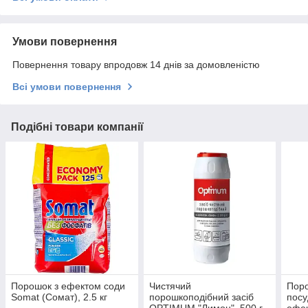
Умови повернення
Повернення товару впродовж 14 днів за домовленістю
Всі умови повернення
Подібні товари компанії
Порошок з ефектом соди
Чистячий
Пор
Somat (Сомат), 2.5 кг
порошкоподібний засіб
пос
OPTIMUM "Лимон", 500 г
ефек