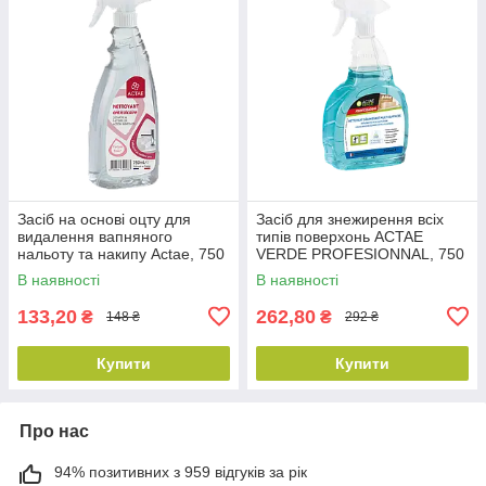
Засіб на основі оцту для
Засіб для знежирення всіх
видалення вапняного
типів поверхонь ACTAE
нальоту та накипу Actae, 750
VERDE PROFESIONNAL, 750
мл
мл
В наявності
В наявності
133,20
262,80
₴
₴
148 ₴
292 ₴
Купити
Купити
Про нас
94% позитивних з 959 відгуків за рік