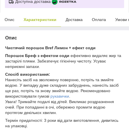
Доступна доставка
Опис
Характеристики
Доставка
Оплата
Умови 
Опис
Чистячий порошок Bref Лимон + ефект соди
Порошок Бреф з ефектом соди
ефективно видаляє жир та
застарілі плями. Забезпечує гігієнічну чистоту. Усуває
неприємні запахи.
Спосіб використання:
Нанесіть засіб на зволожену поверхню, потріть та змийте
водою. У випадку дуже складних забруднень, нанесіть засіб
ще раз, потріть та знову змийте водою. Рекомендовано
використовувати гумові
рукавички
.
Увага! Тримайте подалі від дітей. Викликає роздразнення
очей. При попаданні в очі, обережно промити водою
протягом декількох хвилин.
Термін придатності: 3 роки від дати виготовлення, дивитись
на упаковці.