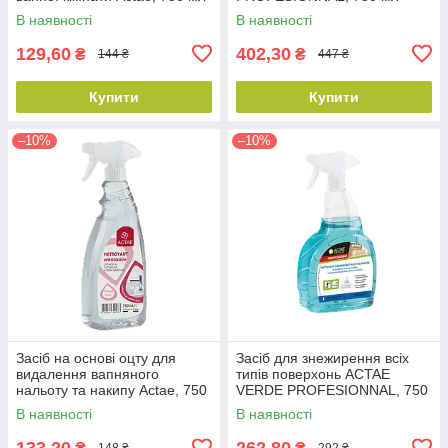
В наявності
В наявності
129,60
402,30
₴
₴
144 ₴
447 ₴
Купити
Купити
–10%
–10%
Засіб на основі оцту для
Засіб для знежирення всіх
видалення вапняного
типів поверхонь ACTAE
нальоту та накипу Actae, 750
VERDE PROFESIONNAL, 750
мл
мл
В наявності
В наявності
133,20
262,80