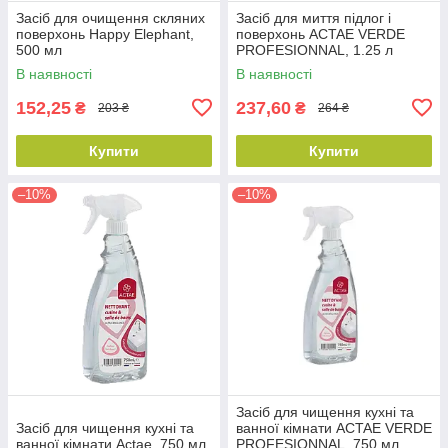
Засіб для очищення скляних
Засіб для миття підлог і
поверхонь Happy Elephant,
поверхонь ACTAE VERDE
500 мл
PROFESIONNAL, 1.25 л
В наявності
В наявності
152,25
237,60
₴
₴
203 ₴
264 ₴
Купити
Купити
–10%
–10%
Засіб для чищення кухні та
Засіб для чищення кухні та
ванної кімнати ACTAE VERDE
ванної кімнати Actae, 750 мл
PROFESIONNAL, 750 мл