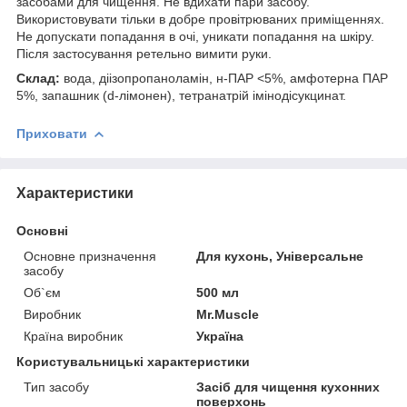
засобами для чищення. Не вдихати пари засобу.
Використовувати тільки в добре провітрюваних приміщеннях.
Не допускати попадання в очі, уникати попадання на шкіру.
Після застосування ретельно вимити руки.
Склад:
вода, діізопропаноламін, н-ПАР <5%, амфотерна ПАР
5%, запашник (d-лімонен), тетранатрій імінодісукцинат.
Приховати
Характеристики
Основні
Основне призначення
Для кухонь, Універсальне
засобу
Об`єм
500 мл
Виробник
Mr.Muscle
Країна виробник
Україна
Користувальницькі характеристики
Тип засобу
Засіб для чищення кухонних
поверхонь