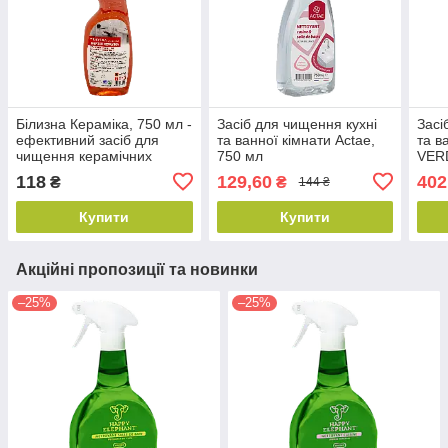
Білизна Кераміка, 750 мл -
Засіб для чищення кухні
Засі
ефективний засіб для
та ванної кімнати Actae,
та в
чищення керамічних
750 мл
VER
поверхонь, Бланідас
750 
118
129,60
402
₴
₴
144 ₴
Купити
Купити
Акційні пропозиції та новинки
–25%
–25%