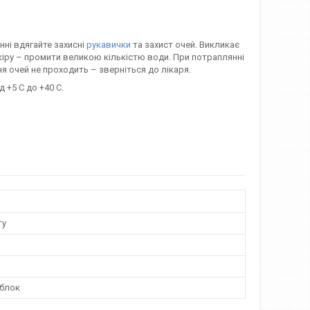
нні вдягайте захисні
рукавички
та захист очей. Викликає
кіру – промити великою кількістю води. При потраплянні
я очей не проходить – зверніться до лікаря.
 +5 С до +40 С.
ту
 блок