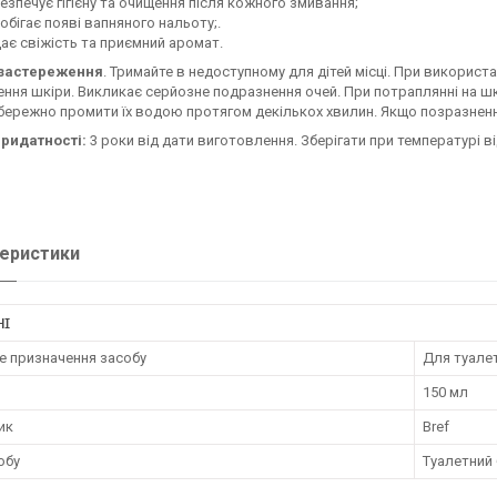
езпечує гігієну та очищення після кожного змивання;
обігає появі вапняного нальоту;.
ає свіжість та приємний аромат.
застереження
. Тримайте в недоступному для дітей місці. При використа
ння шкіри. Викликає серйозне подразнення очей. При потраплянні на ш
обережно промити їх водою протягом декількох хвилин. Якщо позразненн
придатності:
3 роки від дати виготовлення. Зберігати при температурі від
еристики
НІ
е призначення засобу
Для туале
150 мл
ик
Bref
обу
Туалетний