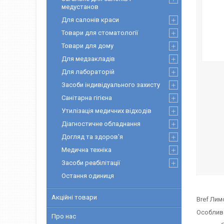
медустанов
Для салонів краси
Товари для стоматології
Товари для дому
Для медзакладів
Для лабораторій
Засоби індивідуального захисту
Санітарна гігієна
Утилізація медичних відходів
Діагностичне обладнання
Догляд та здоров'я
Медична техніка
Засоби реабілітації
Остання одиниця
Акційні товари
Bref Лим
Особливо
Про нас