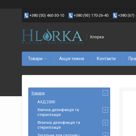
+380 (50) 460-30-10
+380 (93) 170-26-40
+380 (67)
Хлорка
Товари
Акція тижня
Контакти
Пра
Товари
АХД 2000
Хімічна дезінфекція та
стерилізація
Фізична дезінфекція та
стерилізація
Загальне для салонів і