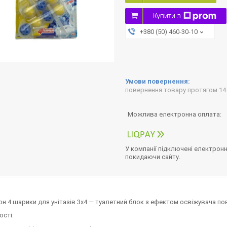
Купити з
+380 (50) 460-30-10
повернення товару протягом 14
У компанії підключені електронн
покидаючи сайту.
он 4 шарики для унітазів 3х4 — туалетний блок з ефектом освіжувача пов
сті: