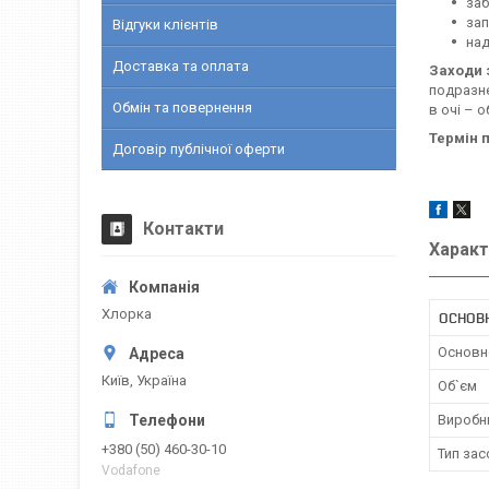
заб
зап
Відгуки клієнтів
над
Доставка та оплата
Заходи 
подразне
Обмін та повернення
в очі – 
Термін 
Договір публічної оферти
Контакти
Характ
Хлорка
ОСНОВ
Основн
Київ, Україна
Об`єм
Виробн
+380 (50) 460-30-10
Тип зас
Vodafone