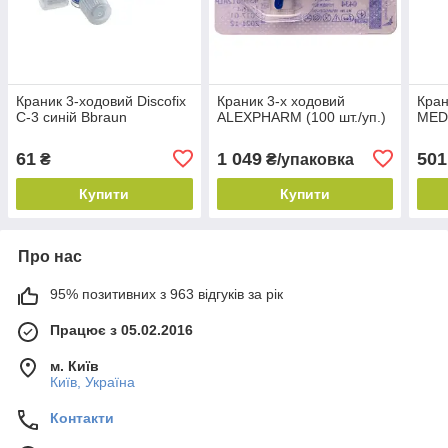
Краник 3-ходовий Discofix
Краник 3-х ходовий
Кран
C-3 синій Bbraun
ALEXPHARM (100 шт./уп.)
MEDI
61
1 049
501
₴
₴/упаковка
Купити
Купити
Про нас
95% позитивних з 963 відгуків за рік
Працює з 05.02.2016
м. Київ
Київ, Україна
Контакти