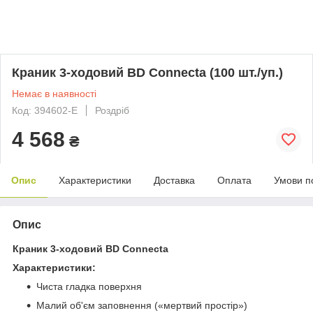
Краник 3-ходовий BD Connecta (100 шт./уп.)
Немає в наявності
Код: 394602-E
Роздріб
4 568
₴
Опис
Характеристики
Доставка
Оплата
Умови п
Опис
Краник 3-ходовий BD Connecta
Характеристики:
Чиста гладка поверхня
Малий об'єм заповнення («мертвий простір»)