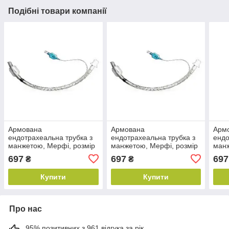
Подібні товари компанії
Армована
Армована
Арм
ендотрахеальна трубка з
ендотрахеальна трубка з
ендо
манжетою, Мерфі, розмір
манжетою, Мерфі, розмір
манж
3.5
4.0
4.5
697
697
697
₴
₴
Купити
Купити
Про нас
95% позитивних з 961 відгука за рік