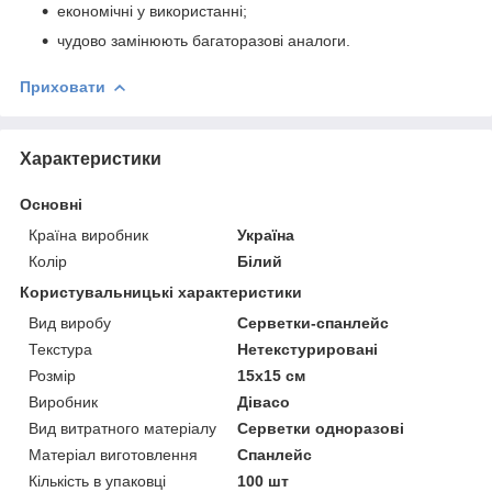
економічні у використанні;
чудово замінюють багаторазові аналоги.
Приховати
Характеристики
Основні
Країна виробник
Україна
Колір
Білий
Користувальницькі характеристики
Вид виробу
Серветки-спанлейс
Текстура
Нетекстурировані
Розмір
15х15 см
Виробник
Дівасо
Вид витратного матеріалу
Серветки одноразові
Матеріал виготовлення
Спанлейс
Кількість в упаковці
100 шт