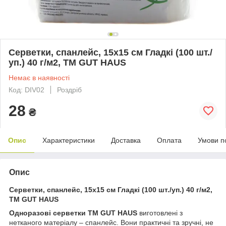
Серветки, спанлейс, 15х15 см Гладкі (100 шт./
уп.) 40 г/м2, ТМ GUT HAUS
Немає в наявності
Код: DIV02
Роздріб
28
₴
Опис
Характеристики
Доставка
Оплата
Умови п
Опис
Серветки, спанлейс, 15х15 см Гладкі (100 шт./уп.) 40 г/м2,
ТМ GUT HAUS
Одноразові серветки ТМ GUT HAUS
виготовлені з
нетканого матеріалу – спанлейс. Вони практичні та зручні, не