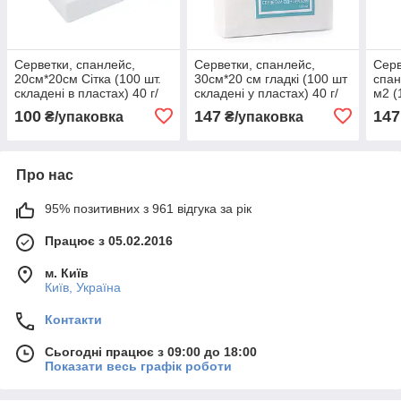
Серветки, спанлейс,
Серветки, спанлейс,
Серв
20см*20см Сітка (100 шт.
30см*20 см гладкі (100 шт
спан
складені в пластах) 40 г/
складені у пластах) 40 г/
м2 (
м2, ТМ Panni Mlada
м2, ТМ Doily
Doil
100
147
147
₴/упаковка
₴/упаковка
Про нас
95% позитивних з 961 відгука за рік
Працює з 05.02.2016
м. Київ
Київ, Україна
Контакти
Сьогодні працює з 09:00 до 18:00
Показати весь графік роботи