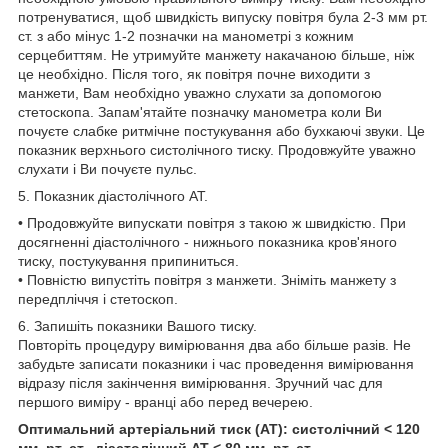
потренуватися, щоб швидкість випуску повітря була 2-3 мм рт.
ст. з або мінус 1-2 позначки на манометрі з кожним
серцебиттям. Не утримуйте манжету накачаною більше, ніж
це необхідно. Після того, як повітря почне виходити з
манжети, Вам необхідно уважно слухати за допомогою
стетоскопа. Запам'ятайте позначку манометра коли Ви
почуєте слабке ритмічне постукування або бухкаючі звуки. Це
показник верхнього систолічного тиску. Продовжуйте уважно
слухати і Ви почуєте пульс.
5. Показник діастолічного АТ.
• Продовжуйте випускати повітря з такою ж швидкістю. При
досягненні діастолічного - нижнього показника кров'яного
тиску, постукування припиниться.
• Повністю випустіть повітря з манжети. Зніміть манжету з
передпліччя і стетоскоп.
6. Запишіть показники Вашого тиску.
Повторіть процедуру вимірювання два або більше разів. Не
забудьте записати показники і час проведення вимірювання
відразу після закінчення вимірювання. Зручний час для
першого виміру - вранці або перед вечерею.
Оптимальний артеріальний тиск (АТ): систолічний < 120
мм. рт. ст., діастолічний АТ < 80 мм. рт. ст.