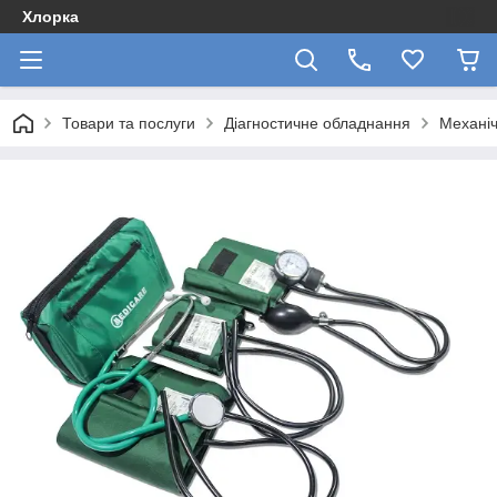
Хлорка
Товари та послуги
Діагностичне обладнання
Механіч