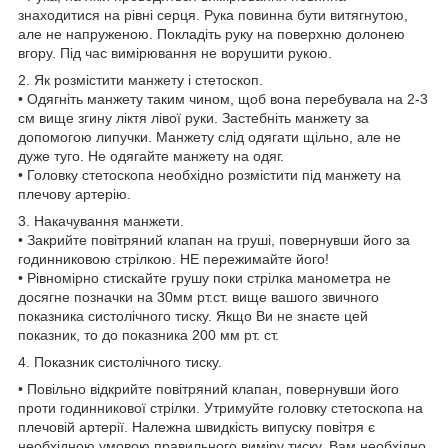
знаходитися на рівні серця. Рука повинна бути витягнутою,
але не напруженою. Покладіть руку на поверхню долонею
вгору. Під час вимірювання не ворушити рукою.
2. Як розмістити манжету і стетоскоп.
• Одягніть манжету таким чином, щоб вона перебувала на 2-3
см вище згину ліктя лівої руки. Застебніть манжету за
допомогою липучки. Манжету слід одягати щільно, але не
дуже туго. Не одягайте манжету на одяг.
• Головку стетоскопа необхідно розмістити під манжету на
плечову артерію.
3. Накачування манжети.
• Закрийте повітряний клапан на груші, повернувши його за
годинниковою стрілкою. НЕ пережимайте його!
• Рівномірно стискайте грушу поки стрілка манометра не
досягне позначки на 30мм рт.ст. вище вашого звичного
показника систолічного тиску. Якщо Ви не знаєте цей
показник, то до показника 200 мм рт. ст.
4. Показник систолічного тиску.
• Повільно відкрийте повітряний клапан, повернувши його
проти годинникової стрілки. Утримуйте головку стетоскопа на
плечовій артерії. Належна швидкість випуску повітря є
необхідною умовою правильного виміру тиску. Вам необхідно