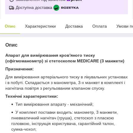
Доступна доставка
Опис
Характеристики
Доставка
Оплата
Умови п
Опис
Апарат для вимірювання кров'яного тиску
(сфігмоманометр) зі стетоскопом MEDICARE (3 манжети)
Призначення:
Для вимірювання артеріального тиску в лікувальних установах
і в побуті. Складається з манометра, 3-х манжет в комплекті і
нагнітача повітря з регульованим клапаном спуску.
Технічні характеристики:
Тип вимірювання апарату - механічний;
У комплект поставки входить: манометр, 3 манжети,
пневматичний нагнітач (груша), стетоскоп з пласкою
головкою, інструкція користувача, гарантійний талон,
сумка-чохол;