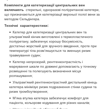
Комплекти для катетеризації центральних вен
включають
стерильні, одноразові поліуританові катетери,
що призначаються для катетерізації верхньої полої вени за
методом Сельдінгера.
Технічні характеристики:
Катетер для катетеризації центральних вен та
ультрам'який кінчик виготовлені з термопластичного
поліуретану, забезпечує хорошу біосумісність,
достатньо жорсткий для зручного введення, проте при
температурі тіла розм'якшується та зменшує ризик
травмування судин;
Катетер непрозорий, рентгенконтрастність і
маркування шкали по довжині допомагають у точному
розміщенні та полегшують визначення місця
розташування;
Ультрам'який рентгенконтрастний дистальний кінець
катетера мінімізує ризик подразнення стінки судини та
ризик тромбоутворення;
М'яка втулка катетера забезпечує комфорт для
пацієнта, кольорове кодування для різних каналів;