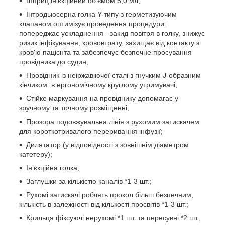
Шприц ін’єкційний об’ємом 5,0 мл;
Інтродьюсерна голка Y-типу з герметизуючим
клапаном оптимізує проведення процедури:
попереджає ускладнення - закид повітря в голку, знижує
ризик інфікування, крововтрату, захищає від контакту з
кров'ю пацієнта та забезпечує безпечне просування
провідника до судин;
Провідник із неіржавіючої сталі з гнучким J-образним
кінчиком в ергономічному круглому утримувачі;
Стійке маркування на провіднику допомагає у
зручному та точному розміщенні;
Прозора подовжувальна лінія з рухомим затискачем
для короткотривалого переривання інфузії;
Дилятатор (у відповідності з зовнішнім діаметром
катетеру);
Ін’єкційна голка;
Заглушки за кількістю каналів *1-3 шт.;
Рухомі затискачі роблять прокол більш безпечним,
кількість в залежності від кількості просвітів *1-3 шт.;
Крильця фіксуючі нерухомі *1 шт. та пересувні *2 шт.;