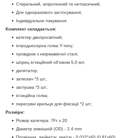
Стерильний, апірогенний та нетоксичний;
Для одноразового застосування;
Індивідуальне пакування.
Комплект складається:
катетер двопросвітний;
інтродьюсерна голка Y-типу;
провідник з неіржавіючої сталі;
шприц ін’єкційний об’ємом 5,0 мл;
дилятатор;
затискач *3 шт.;
заглушка *3 шт.;
ін’єкційна голка;
пересувні крильця для фіксації *2 шт.;
Розміри:
Розмір катетера: 7Fr x 20
Діаметр зовнішній (OD) - 2.4 mm
Провідник, дюйм/см, мм/см - 0.032″x60 (0.81х60)