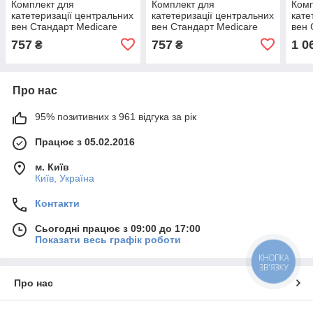
Комплект для
Комплект для
Комп
катетеризації центральних
катетеризації центральних
кате
вен Стандарт Medicare
вен Стандарт Medicare
вен 
(однопросвітний, 14Ga x
(однопросвітний, 16Ga x
(одн
757
757
1 0
₴
₴
20см, одноразовий)
20см, одноразовий)
20см
Про нас
95% позитивних з 961 відгука за рік
Працює з 05.02.2016
м. Київ
Київ, Україна
Контакти
Сьогодні працює з 09:00 до 17:00
Показати весь графік роботи
КНОПКА
ЗВ'ЯЗКУ
Про нас