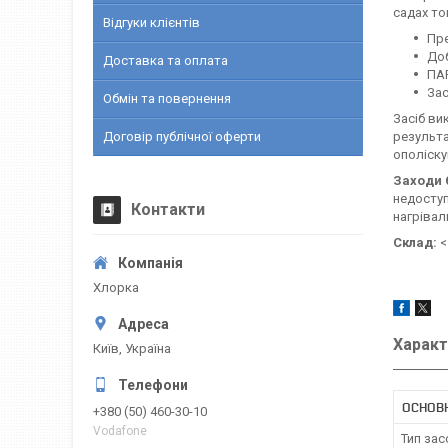
садах то
Відгуки клієнтів
Пре
Доб
Доставка та оплата
ПАР
Зас
Обмін та повернення
Засіб ви
Договір публічної оферти
результа
ополіску
Заходи 
недоступ
Контакти
нагрівал
Склад:
<
Хлорка
Характ
Київ, Україна
ОСНОВ
+380 (50) 460-30-10
Vodafone
Тип зас