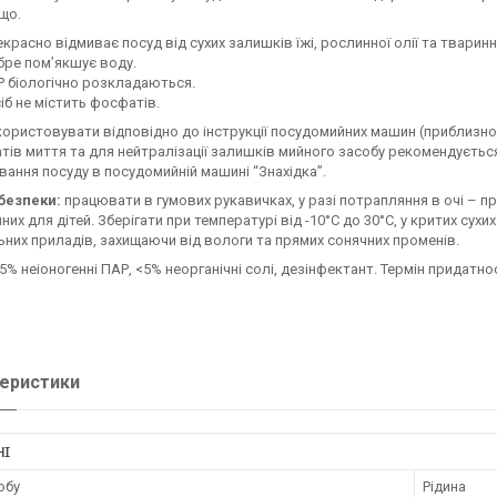
що.
красно відмиває посуд від сухих залишків їжі, рослинної олії та тварин
ре пом’якшує воду.
 біологічно розкладаються.
іб не містить фосфатів.
користовувати відповідно до інструкції посудомийних машин (приблизно
тів миття та для нейтралізації залишків мийного засобу рекомендуєтьс
вання посуду в посудомийній машині “Знахідка”.
безпеки:
працювати в гумових рукавичках, у разі потрапляння в очі – п
них для дітей. Зберігати при температурі від -10°C до 30°C, у критих сух
ьних приладів, захищаючи від вологи та прямих сонячних променів.
5% неіоногенні ПАР, <5% неорганічні солі, дезінфектант. Термін придатнос
еристики
НІ
обу
Рідина