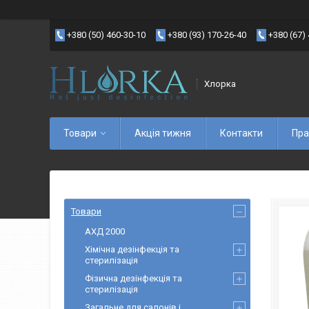
+380 (50) 460-30-10
+380 (93) 170-26-40
+380 (67)
Хлорка
Товари
Акція тижня
Контакти
Пра
Товари
АХД 2000
Хімічна дезінфекція та
стерилізація
Фізична дезінфекція та
стерилізація
Загальне для салонів і