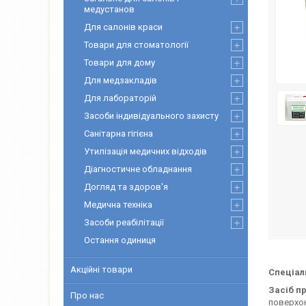
медустанов
Для салонів краси
Товари для стоматології
Товари для дому
Для медзакладів
Для лабораторій
Засоби індивідуального захисту
Санітарна гігієна
Утилізація медичних відходів
Діагностичне обладнання
Догляд та здоров'я
Медична техніка
Засоби реабілітації
Остання одиниця
Акційні товари
Спеціал
Засіб п
Про нас
поверхон