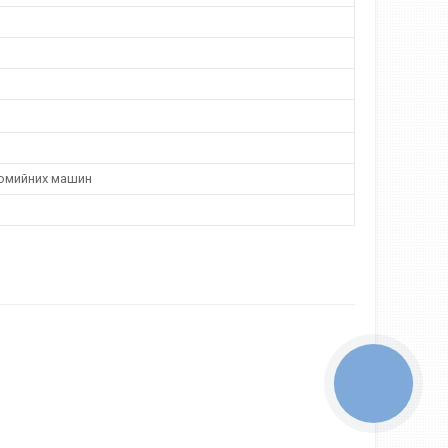
омийних машин
КНОПКА
ЗВ'ЯЗКУ