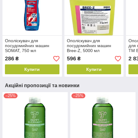
Ополіскувач для
Ополіскувач для
Опол
посудомийних машин
посудомийних машин
для
SOMAT, 750 мл
Bree-Z, 5000 мл
ТМ B
286
596
2 8
₴
₴
Купити
Купити
Акційні пропозиції та новинки
–25%
–25%