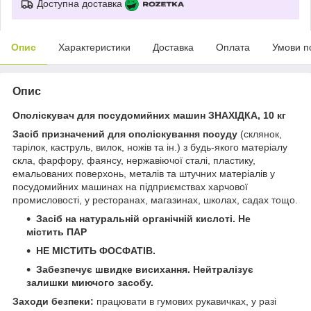
Доступна доставка
Опис
Характеристики
Доставка
Оплата
Умови п
Опис
Ополіскувач для посудомийних машин ЗНАХІДКА, 10 кг
Засіб призначений для ополіскування посуду
(склянок,
тарілок, каструль, вилок, ножів та ін.) з будь-якого матеріалу
скла, фарфору, фаянсу, нержавіючої сталі, пластику,
емальованих поверхонь, металів та штучних матеріалів у
посудомийних машинах на підприємствах харчової
промисловості, у ресторанах, магазинах, школах, садах тощо.
Засіб на натуральній органічній кислоті. Не
містить ПАР
НЕ МІСТИТЬ ФОСФАТІВ.
Забезпечує швидке висихання. Нейтралізує
залишки миючого засобу.
Заходи безпеки:
працювати в гумових рукавичках, у разі