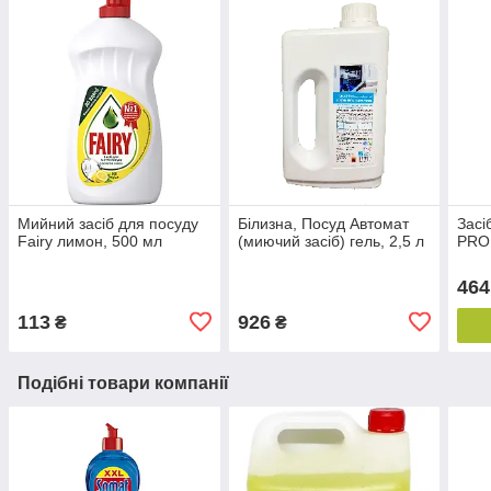
Мийний засіб для посуду
Білизна, Посуд Автомат
Засі
Fairy лимон, 500 мл
(миючий засіб) гель, 2,5 л
PRO 
464
113
926
₴
₴
Подібні товари компанії